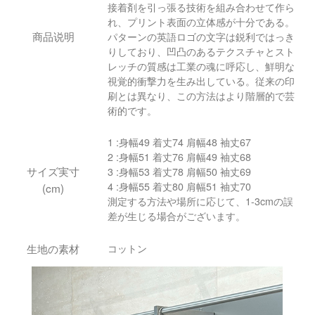
接着剤を引っ張る技術を組み合わせて作ら
れ、プリント表面の立体感が十分である。
商品说明
パターンの英語ロゴの文字は鋭利ではっき
りしており、凹凸のあるテクスチャとスト
レッチの質感は工業の魂に呼応し、鮮明な
視覚的衝撃力を生み出している。従来の印
刷とは異なり、この方法はより階層的で芸
術的です。
1 :身幅49 着丈74 肩幅48 袖丈67
2 :身幅51 着丈76 肩幅49 袖丈68
サイズ実寸
3 :身幅53 着丈78 肩幅50 袖丈69
4 :身幅55 着丈80 肩幅51 袖丈70
(cm)
測定する方法や場所に応じて、1-3cmの誤
差が生じる場合がございます。
生地の素材
コットン