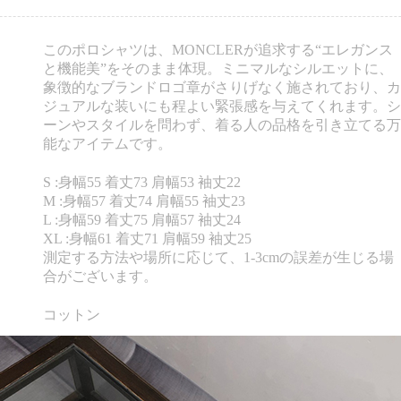
このポロシャツは、MONCLERが追求する“エレガンス
と機能美”をそのまま体現。ミニマルなシルエットに、
象徴的なブランドロゴ章がさりげなく施されており、カ
ジュアルな装いにも程よい緊張感を与えてくれます。シ
ーンやスタイルを問わず、着る人の品格を引き立てる万
能なアイテムです。
S :身幅55 着丈73 肩幅53 袖丈22
M :身幅57 着丈74 肩幅55 袖丈23
L :身幅59 着丈75 肩幅57 袖丈24
XL :身幅61 着丈71 肩幅59 袖丈25
測定する方法や場所に応じて、1-3cmの誤差が生じる場
合がございます。
コットン