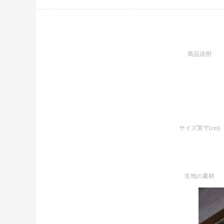
商品说明
サイズ実寸(cm)
生地の素材