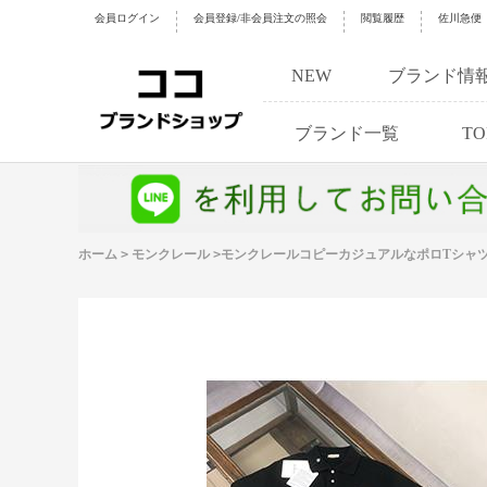
会員ログイン
会員登録/非会員注文の照会
閲覧履歴
佐川急便
NEW
ブランド情
ブランド一覧
TO
ホーム
>
モンクレール
>
モンクレールコピーカジュアルなポロTシャ