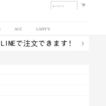
G
ACC
LADY'S
ツ