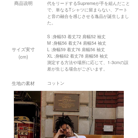
商品说明
代をリードするSupremeが手を組んだこと
で、単なるTシャツに留まらない、アート
と音の融合を感じさせる逸品が誕生しまし
た。
S :身幅53 着丈72 肩幅52 袖丈
M :身幅56 着丈74 肩幅54 袖丈
サイズ実寸
L :身幅59 着丈76 肩幅56 袖丈
XL :身幅62 着丈78 肩幅58 袖丈
(cm)
測定する方法や場所に応じて、1-3cmの誤
差が生じる場合がございます。
生地の素材
コットン