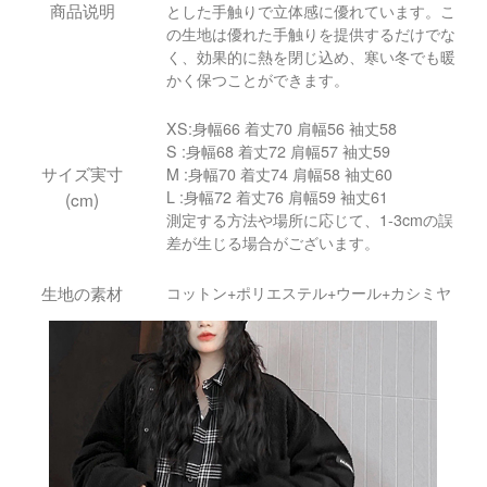
商品说明
とした手触りで立体感に優れています。こ
の生地は優れた手触りを提供するだけでな
く、効果的に熱を閉じ込め、寒い冬でも暖
かく保つことができます。
XS:身幅66 着丈70 肩幅56 袖丈58
S :身幅68 着丈72 肩幅57 袖丈59
サイズ実寸
M :身幅70 着丈74 肩幅58 袖丈60
L :身幅72 着丈76 肩幅59 袖丈61
(cm)
測定する方法や場所に応じて、1-3cmの誤
差が生じる場合がございます。
生地の素材
コットン+ポリエステル+ウール+カシミヤ