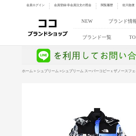
会員ログイン
会員登録/非会員注文の照会
閲覧履歴
佐川急便
NEW
ブランド情
ブランド一覧
TO
ホーム
>
シュプリーム
>
シュプリーム スーパーコピー x ザノースフ