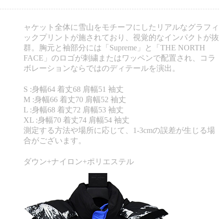
ャケット全体に雪山をモチーフにしたリアルなグラフィ
ックプリントが施されており、視覚的なインパクトが抜
群。胸元と袖部分には「Supreme」と「THE NORTH
FACE」のロゴが刺繍またはワッペンで配置され、コラ
ボレーションならではのディテールを演出。
S :身幅64 着丈68 肩幅51 袖丈
M :身幅66 着丈70 肩幅52 袖丈
L :身幅68 着丈72 肩幅53 袖丈
XL :身幅70 着丈74 肩幅54 袖丈
測定する方法や場所に応じて、1-3cmの誤差が生じる場
合がございます。
ダウン+ナイロン+ポリエステル