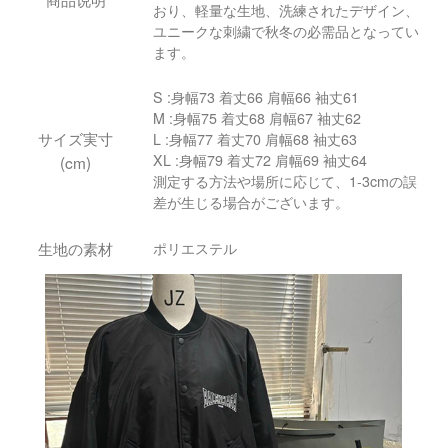
おり、軽量な生地、洗練されたデザイン、
ユニークな刺繍で秋冬の必需品となってい
ます。
S :身幅73 着丈66 肩幅66 袖丈61
M :身幅75 着丈68 肩幅67 袖丈62
サイズ実寸
L :身幅77 着丈70 肩幅68 袖丈63
XL :身幅79 着丈72 肩幅69 袖丈64
(cm)
測定する方法や場所に応じて、1-3cmの誤
差が生じる場合がございます。
生地の素材
ポリエステル