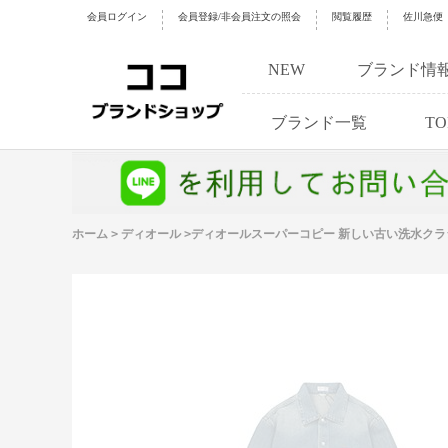
会員ログイン
会員登録/非会員注文の照会
閲覧履歴
佐川急便
NEW
ブランド情
ブランド一覧
TO
ホーム
>
ディオール
>
ディオールスーパーコピー 新しい古い洗水ク