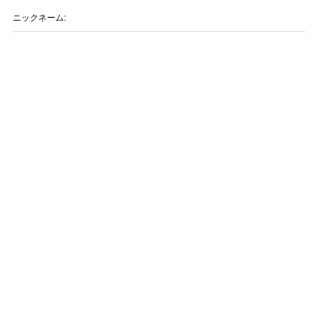
ニックネーム:
メールアドレス:
タイトル:
お問い合わせ内容: