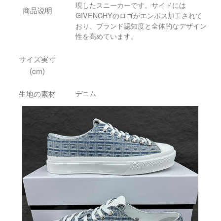
現したスニーカーです。サイドには
商品说明
GIVENCHYのロゴがエンボス加工されて
おり、ブランド認知度と全体的なデザイン
性を高めています。
サイズ実寸
(cm)
生地の素材
デニム