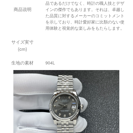
品であるだけでなく、時計の職人技とデザ
商品说明
インの傑作でもあります。それは、卓越し
た品質に対するメーカーのコミットメント
を示しており、時計愛好家に比類のない使
用体験と視覚的な楽しみをもたらします。
サイズ実寸
(cm)
生地の素材
904L