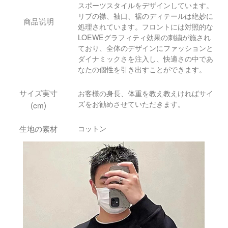
スポーツスタイルをデザインしています。
リブの襟、袖口、裾のディテールは絶妙に
商品说明
処理されています。フロントには対照的な
LOEWEグラフィティ効果の刺繍が施され
ており、全体のデザインにファッションと
ダイナミックさを注入し、快適さの中であ
なたの個性を引き出すことができます。
サイズ実寸
お客様の身長、体重を教え教えければサイ
ズをお勧めさせていただきます。
(cm)
生地の素材
コットン