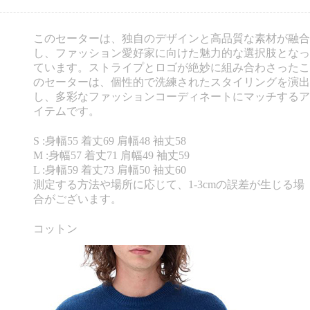
このセーターは、独自のデザインと高品質な素材が融合
し、ファッション愛好家に向けた魅力的な選択肢となっ
ています。ストライプとロゴが絶妙に組み合わさったこ
のセーターは、個性的で洗練されたスタイリングを演出
し、多彩なファッションコーディネートにマッチするア
イテムです。
S :身幅55 着丈69 肩幅48 袖丈58
M :身幅57 着丈71 肩幅49 袖丈59
L :身幅59 着丈73 肩幅50 袖丈60
測定する方法や場所に応じて、1-3cmの誤差が生じる場
合がございます。
コットン