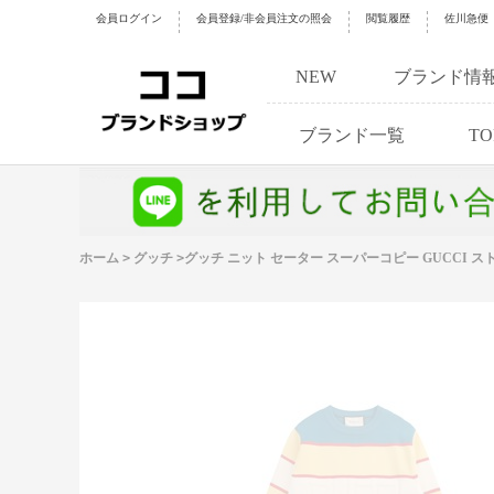
会員ログイン
会員登録/非会員注文の照会
閲覧履歴
佐川急便
NEW
ブランド情
ブランド一覧
TO
ホーム
>
グッチ
>
グッチ ニット セーター スーパーコピー GUCCI