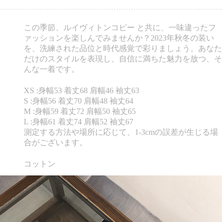
この季節、ルイヴィトンコピー と共に、一味違ったフ
ァッションを楽しんでみませんか？2023年秋冬の装い
を、洗練された品位と時代感覚で彩りましょう。あなた
だけのスタイルを表現し、自信に満ちた魅力を放つ、そ
んな一着です。
XS :身幅53 着丈68 肩幅46 袖丈63
S :身幅56 着丈70 肩幅48 袖丈64
M :身幅59 着丈72 肩幅50 袖丈65
L :身幅61 着丈74 肩幅52 袖丈67
測定する方法や場所に応じて、1-3cmの誤差が生じる場
合がございます。
コットン