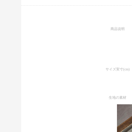
商品说明
サイズ実寸(cm)
生地の素材