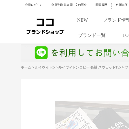
会員ログイン
会員登録/非会員注文の照会
閲覧履歴
佐川急便
NEW
ブランド情
ブランド一覧
TO
ホーム
>
ルイヴィトン
>
ルイヴィトンコピー 長袖 スウェットTシャツ