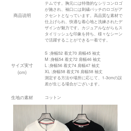
テムです。胸元には特徴的なシリコンロゴ
が施され、袖口には刺繍パッチのロゴがア
商品说明
クセントとなっています。高品質な素材で
仕上げられ、快適な着心地と洗練されたデ
ザインが魅力です。カジュアルながらもス
タイリッシュな印象を持ち、様々なシーン
で活躍することができる一着です。
S :身幅52 着丈70 肩幅45 袖丈
M :身幅54 着丈72 肩幅46 袖丈
サイズ実寸
L :身幅56 着丈74 肩幅47 袖丈
XL :身幅58 着丈76 肩幅58 袖丈
(cm)
測定する方法や場所に応じて、1-3cmの誤
差が生じる場合がございます。
生地の素材
コットン