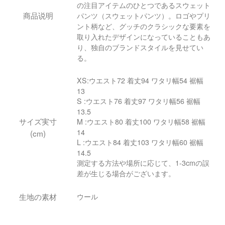
の注目アイテムのひとつであるスウェット
商品说明
パンツ（スウェットパンツ）。ロゴやプリ
ント柄など、グッチのクラシックな要素を
取り入れたデザインになっていることもあ
り、独自のブランドスタイルを見せてい
る。
XS:ウエスト72 着丈94 ワタリ幅54 裾幅
13
S :ウエスト76 着丈97 ワタリ幅56 裾幅
13.5
サイズ実寸
M :ウエスト80 着丈100 ワタリ幅58 裾幅
14
(cm)
L :ウエスト84 着丈103 ワタリ幅60 裾幅
14.5
測定する方法や場所に応じて、1-3cmの誤
差が生じる場合がございます。
生地の素材
ウール