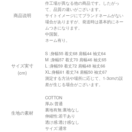
作工場が異なる他の商品です。したがっ
て、品質の違いがございます。
商品说明
サイトイメージにてブランドネームがない
場合がありますが、発送時は基本的にネー
ムつきになります。
中国製。
ネーム有り。
S :身幅55 着丈68 肩幅44 袖丈64
M :身幅57 着丈70 肩幅46 袖丈65
サイズ実寸
L :身幅59 着丈72 肩幅48 袖丈66
XL:身幅61 着丈74 肩幅50 袖丈67
(cm)
測定する方法や場所に応じて、1-3cmの誤
差が生じる場合がございます。
COTTON
厚み:普通
裏地有無:裏地なし
生地の素材
伸縮性:若干あり
透け感:透け感なし
サイズ:通常