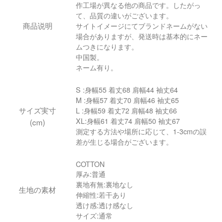
作工場が異なる他の商品です。したがっ
て、品質の違いがございます。
商品说明
サイトイメージにてブランドネームがない
場合がありますが、発送時は基本的にネー
ムつきになります。
中国製。
ネーム有り。
S :身幅55 着丈68 肩幅44 袖丈64
M :身幅57 着丈70 肩幅46 袖丈65
サイズ実寸
L :身幅59 着丈72 肩幅48 袖丈66
XL:身幅61 着丈74 肩幅50 袖丈67
(cm)
測定する方法や場所に応じて、1-3cmの誤
差が生じる場合がございます。
COTTON
厚み:普通
裏地有無:裏地なし
生地の素材
伸縮性:若干あり
透け感:透け感なし
サイズ:通常