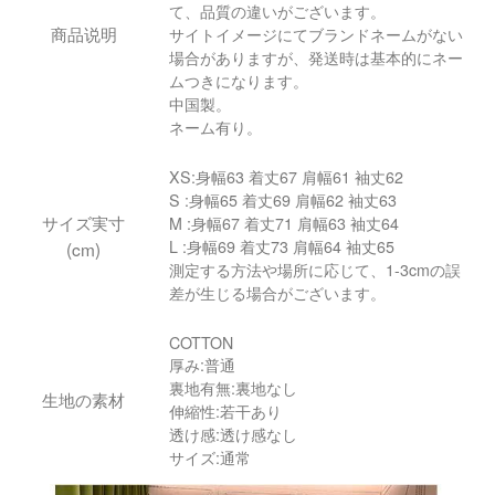
て、品質の違いがございます。
商品说明
サイトイメージにてブランドネームがない
場合がありますが、発送時は基本的にネー
ムつきになります。
中国製。
ネーム有り。
XS:身幅63 着丈67 肩幅61 袖丈62
S :身幅65 着丈69 肩幅62 袖丈63
サイズ実寸
M :身幅67 着丈71 肩幅63 袖丈64
L :身幅69 着丈73 肩幅64 袖丈65
(cm)
測定する方法や場所に応じて、1-3cmの誤
差が生じる場合がございます。
COTTON
厚み:普通
裏地有無:裏地なし
生地の素材
伸縮性:若干あり
透け感:透け感なし
サイズ:通常