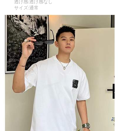
透け感:透け感なし
サイズ:通常