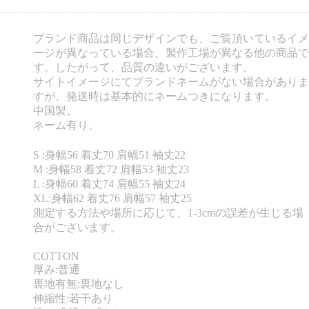
ブランド商品は同じデザインでも、ご覧頂いているイメ
ージが異なっている場合、製作工場が異なる他の商品で
す。したがって、品質の違いがございます。
サイトイメージにてブランドネームがない場合がありま
すが、発送時は基本的にネームつきになります。
中国製。
ネーム有り。
S :身幅56 着丈70 肩幅51 袖丈22
M :身幅58 着丈72 肩幅53 袖丈23
L :身幅60 着丈74 肩幅55 袖丈24
XL:身幅62 着丈76 肩幅57 袖丈25
測定する方法や場所に応じて、1-3cmの誤差が生じる場
合がございます。
COTTON
厚み:普通
裏地有無:裏地なし
伸縮性:若干あり