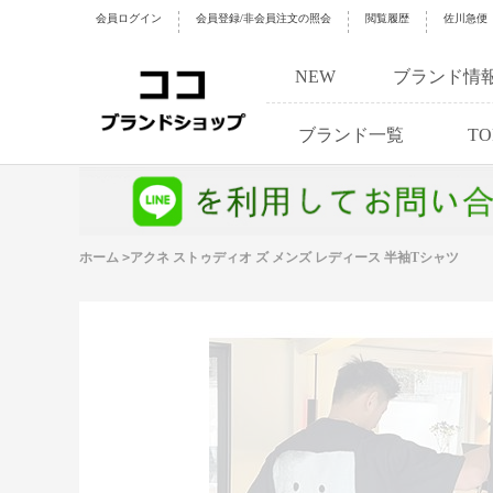
会員ログイン
会員登録/非会員注文の照会
閲覧履歴
佐川急便
NEW
ブランド情
ブランド一覧
TO
ホーム
>
アクネ ストゥディオ ズ メンズ レディース 半袖Tシャツ