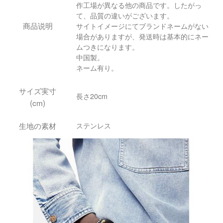
作工場が異なる他の商品です。したがっ
て、品質の違いがございます。
商品说明
サイトイメージにてブランドネームがない
場合がありますが、発送時は基本的にネー
ムつきになります。
中国製。
ネーム有り。
サイズ実寸
長さ20cm
(cm)
生地の素材
ステンレス