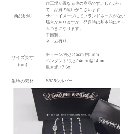
作工場が異なる他の商品です。したがっ
て、品質の違いがございます。
商品说明
サイトイメージにてブランドネームがない
場合がありますが、発送時は基本的にネー
ムつきになります。
中国製。
ネーム有り。
チェーン/長さ:45cm 幅:-mm
サイズ実寸
ペンダント/長さ24mm 幅14mm
(cm)
重さ:約17.6g
生地の素材
S925シルバー