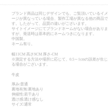
ブランド商品は同じデザインでも、ご覧頂いているイメ
ージが異なっている場合、製作工場が異なる他の商品で
す。したがって、品質の違いがございます。
サイトイメージにてブランドネームがない場合がありま
すが、発送時は基本的にネームつきになります。
中国製。
ネーム有り。
幅11CM 高さ9CM 厚さ-CM
※測定する方法や場所に応じて、0.5～1cmの誤差が生じ
る場合がございます。
牛皮
厚み:普通
裏地有無:裏地あり
伸縮性:若干あり
透け感:透け感なし
サイズ:通常