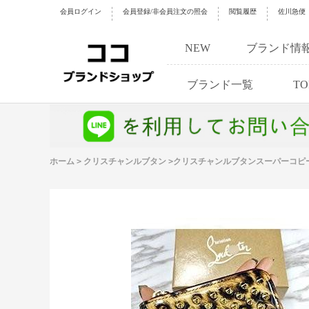
会員ログイン
会員登録/非会員注文の照会
閲覧履歴
佐川急便
NEW
ブランド情
ブランド一覧
TO
ホーム
>
クリスチャンルブタン
>
クリスチャンルブタンスーパーコピー