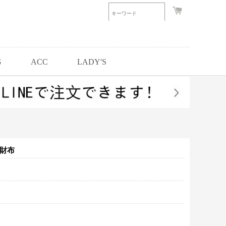
G
ACC
LADY'S
 財布