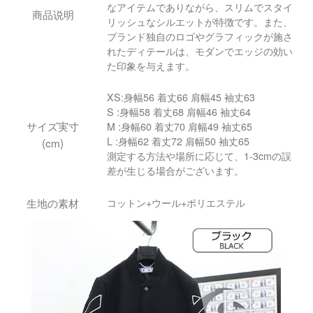
なアイテムでありながら、スリムでスタイ
商品说明
リッシュなシルエットが特徴です。また、
ブランド独自のロゴやグラフィックが施さ
れたディテールは、モダンでエッジの効い
た印象を与えます。
XS:身幅56 着丈66 肩幅45 袖丈63
S :身幅58 着丈68 肩幅46 袖丈64
サイズ実寸
M :身幅60 着丈70 肩幅49 袖丈65
L :身幅62 着丈72 肩幅50 袖丈65
(cm)
測定する方法や場所に応じて、1-3cmの誤
差が生じる場合がございます。
生地の素材
コットン+ウール+ポリエステル