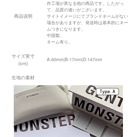
作工場が異なる他の商品です。したがっ
て、品質の違いがございます。
商品说明
サイトイメージにてブランドネームがない
場合がありますが、発送時は基本的にネー
ムつきになります。
中国製。
ネーム有り。
サイズ実寸
A-60mm|B-17mm|D-147mm
(cm)
生地の素材