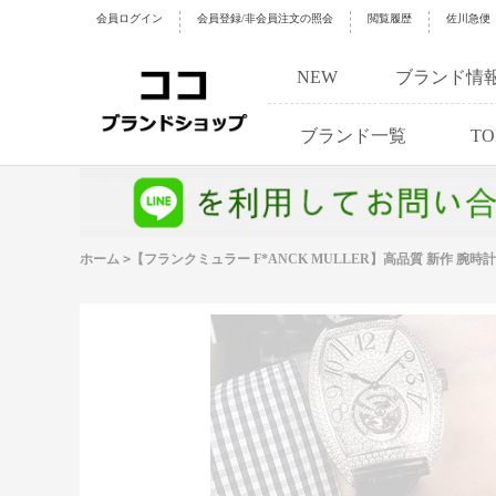
会員ログイン
会員登録/非会員注文の照会
閲覧履歴
佐川急便
NEW
ブランド情
ブランド一覧
TO
ホーム
>
【フランクミュラー F*ANCK MULLER】高品質 新作 腕時