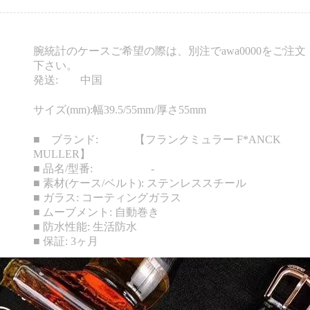
腕統計のケースご希望の際は、別注でawa0000をご注文
下さい。
発送: 中国
サイズ(mm):幅39.5/55mm/厚さ55mm
■ ブランド: 【フランクミュラー F*ANCK
MULLER】
■ 品名/型番: -
■ 素材(ケース/ベルト): ステンレススチール
■ ガラス: コーティングガラス
■ ムーブメント: 自動巻き
■ 防水性能: 生活防水
■ 保証: 3ヶ月