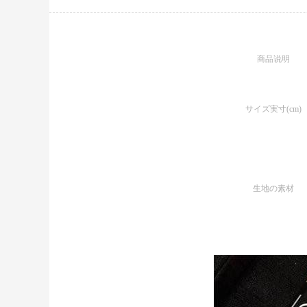
商品说明
サイズ実寸(cm)
生地の素材