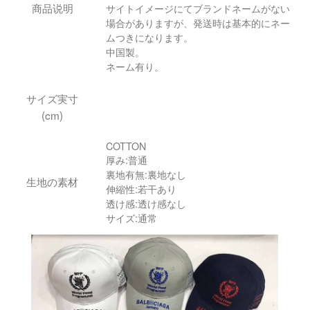
商品说明
サイトイメージにてブランドネームがない
場合がありますが、発送時は基本的にネー
ムつきになります。
中国製。
ネーム有り。
サイズ実寸
(cm)
COTTON
厚み:普通
裏地有無:裏地なし
生地の素材
伸縮性:若干あり
透け感:透け感なし
サイズ:通常