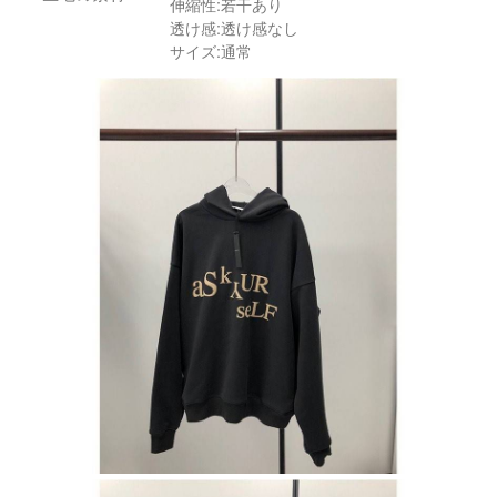
伸縮性:若干あり
透け感:透け感なし
サイズ:通常