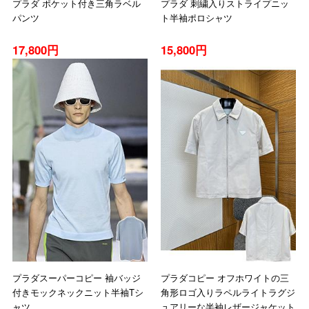
プラダ ポケット付き三角ラベル
プラダ 刺繍入りストライプニッ
パンツ
ト半袖ポロシャツ
17,800円
15,800円
プラダスーパーコピー 袖バッジ
プラダコピー オフホワイトの三
付きモックネックニット半袖Tシ
角形ロゴ入りラペルライトラグジ
ャツ
ュアリーな半袖レザージャケット