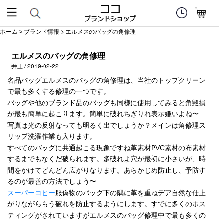
ホーム
ブランド情報
> エルメスのバッグの角修理
>
エルメスのバッグの角修理
井上 / 2019-02-22
名品バッグエルメスのバッグの角修理は、当社のトップクリーン
で最も多くする修理の一つです。
バッグや他のブランド品のバッグも同様に使用してみると角毀損
が最も簡単に起こります。簡単に破れちぎりれ表示嫌いよね〜
写真は光の反射なっても明るく出でしょうか？メインは角修理ス
リップ洗濯作業も入ります。
すべてのバッグに共通起こる現象ですね革素材PVC素材の布素材
するまでもなくだ破られます。多破れよ穴が最初に小さいが、時
間をかけてどんどん広がりなります。あらかじめ防止し、予防す
るのが最善の方法でしょう〜
スーパーコピー
服偽物のバッグ下の隅に革を重ねデア自然な仕上
がりながらもう破れを防止するようにします。すでに多くのポス
ティングがされていますがエルメスのバッグ修理中で最も多くの