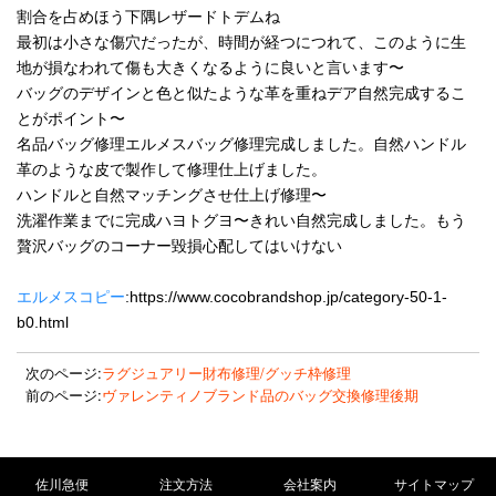
割合を占めほう下隅レザードトデムね
最初は小さな傷穴だったが、時間が経つにつれて、このように生
地が損なわれて傷も大きくなるように良いと言います〜
バッグのデザインと色と似たような革を重ねデア自然完成するこ
とがポイント〜
名品バッグ修理エルメスバッグ修理完成しました。自然ハンドル
革のような皮で製作して修理仕上げました。
ハンドルと自然マッチングさせ仕上げ修理〜
洗濯作業までに完成ハヨトグヨ〜きれい自然完成しました。もう
贅沢バッグのコーナー毀損心配してはいけない
エルメスコピー
:https://www.cocobrandshop.jp/category-50-1-
b0.html
次のページ:
ラグジュアリー財布修理/グッチ枠修理
前のページ:
ヴァレンティノブランド品のバッグ交換修理後期
佐川急便
注文方法
会社案内
サイトマップ