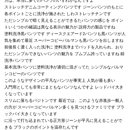
方は、本当に多くのパンツのいずれかなんですよ
ストレッチデニムコーティングパンツです ジーンパンツのもとに
各ポイントごとに洗浄が施された しわストレッチチンです
ただシンプルで暗く見えることができるたパンツの感じを ポイン
トいくつかの確認は異なる表示の魅力が 説得力の製品ですね
塗料洗浄黒パンツです ディースクエアード2パンツも黒パンツが人
気を集めて最近 スーパーコピーバルマンも黒パンツを出しますね
前後長く濃く入った洗浄に 塗料洗浄までパッドを入れられ、おり
ただシンプルできないパンツの魅力を プムプム誇っていますね 錆
洗浄パンツです
基本洗浄パンツに塗料洗浄が適切に混ざってた シンプルなバルマ
ンコピーのパンツです
このようなデザインの平凡なパンツが事実上 人気が最も多い
入門用としても非常にまともなパンツなんですよ レッドバイ大き
くなっています
スリムに落ちるバジトンです 最近では、このような赤進歩一般人
の方が スーパーコピーバルマン多くを見つけるファミリです ブラ
ックバイ大きくなっています
に沿って打ち込まれている正方形ジーンが平凡に見えることがで
きる ブラックのポイントを温存たんです