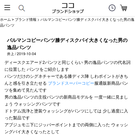
ホーム
ブランド情報
> バルマンコピーパンツ膝ディスクバイ大きくなった男の逸
>
品パンツ
バルマンコピーパンツ膝ディスクバイ大きくなった男の
逸品パンツ
井上 / 2019-10-04
ディースクエアード2パンツと同じくらい 男の逸品パンツの代名詞
に位置した パンツをご紹介します
パンツだけのシグネチャーである膝ディス陣 しわポイントがきち
んと感を引き立たせる
ブランドスーパーコピー
服通販新商品パン
ツを集めて見たんです
男の逸品パンツの主役パンツの新商品モデルを 一度一緒に見まし
ょう ウォッシングパンツです
ドトデム洗浄と塗装ウォッシングがパンツにしては 少し過度に入
った製品です
アプジュモニ下にジッパーポイントまでの両側に入った ウォッシ
ングバイ大きくなったとして