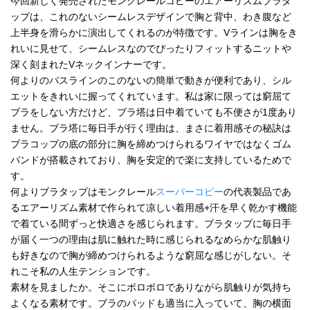
今回新しく発売されたモンクレールコピーのエアーリズムブラタ
ップは、これのないシームレスデザインで胸と背中、わき腹など
上半身を滑らかに演出してくれるのが特徴です。Vラインは胸をき
れいに見せて、シームレスなのでぴったりフィットするニットや
深く刻まれたVネックインナーです。
何よりのバスラインのこのないの簡単で動きが便利であり、シル
エットをきれいに握ってくれています。私は家に限っては窮屈て
ブラをしない方だけど、ブラ塔は日中着ていても不便さが1度あり
ません。ブラ塔に毎日手が行く理由は、まさに着用感その秘訣は
ブラコップの底の部分に胸を締めつけられるワイヤではなくゴム
バンドが搭載されており、胸を安定的で楽に支持しているためで
す。
何よりブラタップはモンクレール
スーパーコピー
の代表製品であ
るエアーリズム素材で作られて凉しい着用感+汗を早く乾かす機能
で着ている間ずっと快適さを感じられます。ブラタップに毎日手
が届く一つの理由は肌に触れた時に感じられるなめらかな肌触り
も好きなので胸が締めつけられるような窮屈な感じがしない。そ
れこそ私の人生テンションです。
素材を見ましたか。そこにボロボロでありながら肌触りが気持ち
よくなる素材です。ブラのパッドも適当に入っていて、胸の横面