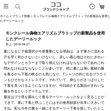
ホーム
ブランド情報
> モンクレール偽物エアリズムブラトップの新製品を使用し
>
たデーリールック
モンクレール偽物エアリズムブラトップの新製品を使用
したデーリールック
井上 / 2019-09-27
夏になると下着選択が今更重要になる理由は、まず暑さに流れる
汗を早く乾かさないといけないし、凉しい着心地はそれにきれい
なデザインとカラーまで取り揃えなければならないのであれこれ
問わなければならないことが多いです。特に夏には薄い素材の服
を着るから下着の映るのも気になり、Tシャツの外に出るブラライ
ンもひそかなストレスです。それでいて、身なりがさっぱりした
下着を見つけるようになりますが、今日紹介する製品がきれいな
服を作るというアイテムです。
最近はブラ塔を露出して着るデーリー・ルックをよく見ることが
できて、単に下着と呼ぶことにはその使用頻度が非常に大きいで
すね。私も今年の夏を一緒にするデーリー下着を探していたとこ