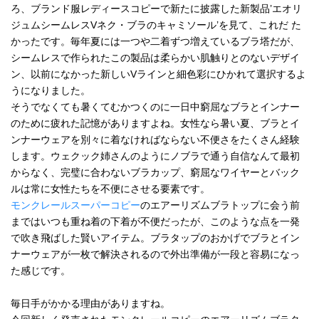
ろ、ブランド服レディースコピーで新たに披露した新製品’エオリ
ジュムシームレスVネク・ブラのキャミソール’を見て、これだ た
かったです。毎年夏には一つや二着ずつ増えているブラ塔だが、
シームレスで作られたこの製品は柔らかい肌触りとのないデザイ
ン、以前になかった新しいVラインと細色彩にひかれて選択するよ
うになりました。
そうでなくても暑くてむかつくのに一日中窮屈なブラとインナー
のために疲れた記憶がありますよね。女性なら暑い夏、ブラとイ
ンナーウェアを別々に着なければならない不便さをたくさん経験
します。ウェクック姉さんのようにノブラで通う自信なんて最初
からなく、完璧に合わないブラカップ、窮屈なワイヤーとバック
ルは常に女性たちを不便にさせる要素です。
モンクレールスーパーコピー
のエアーリズムブラトップに会う前
まではいつも重ね着の下着が不便だったが、このような点を一発
で吹き飛ばした賢いアイテム。ブラタップのおかげでブラとイン
ナーウェアが一枚で解決されるので外出準備が一段と容易になっ
た感じです。
毎日手がかかる理由がありますね。