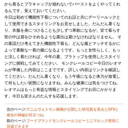
から着るとブラキャップが崩れないでバーストをよくやってくれ
るんです。覚えておいてください。
今日は初めて機能性下着についてのお話と共にデーリールックと
して使用できるスタイリングをお見せしました。だんだん暑くな
り、衣服を身につけることも少しずつ果敢になるが、皆で暮らす
世の中は眉をひそめるような露出は避けなければなりません。 そ
の童謡だけ考えてきた機能性下着も、どんな服とマッチするかに
よって素敵な一着の服になるようです。もっと女性らしく、もっ
と涼しく着たければ、今年の夏、ブラトップを使用したスタイリ
ングに挑戦してみてください。 モンクレールコピー今日のレオマ
ムが準備した内容はここまでです。詳しい内容はリンクを確認し
てください。だんだん暑くなり、もう午後になると体力が放電し
て何もしたい状態になりますね。みんな健康には気をつけてね。
レオマムはもっと有益な情報とスタイリングでお目にかかりま
す。今日も皆さんのたんすを応援します。
次のページ:
デニムヴェトモン偽物が公開した秋写真を見るとSF9と
彼女の神秘が目立つね
前のページ:
フードブランドモンクレールコピーミニマルック簡単に
完成できます