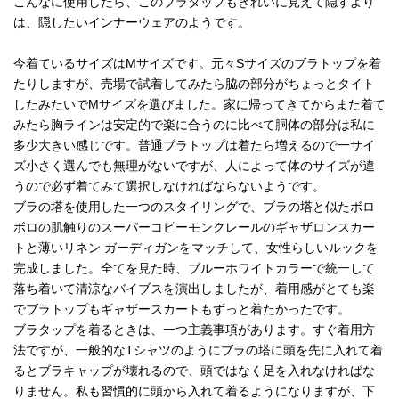
こんなに使用したら、このブラタップもきれいに見えて隠すより
は、隠したいインナーウェアのようです。
今着ているサイズはMサイズです。元々Sサイズのブラトップを着
たりしますが、売場で試着してみたら脇の部分がちょっとタイト
したみたいでMサイズを選びました。家に帰ってきてからまた着て
みたら胸ラインは安定的で楽に合うのに比べて胴体の部分は私に
多少大きい感じです。普通ブラトップは着たら増えるので一サイ
ズ小さく選んでも無理がないですが、人によって体のサイズが違
うので必ず着てみて選択しなければならないようです。
ブラの塔を使用した一つのスタイリングで、ブラの塔と似たボロ
ボロの肌触りのスーパーコピーモンクレールのギャザロンスカー
トと薄いリネン ガーディガンをマッチして、女性らしいルックを
完成しました。全てを見た時、ブルーホワイトカラーで統一して
落ち着いて清涼なバイブスを演出しましたが、着用感がとても楽
でブラトップもギャザースカートもずっと着たかったです。
ブラタップを着るときは、一つ主義事項があります。すぐ着用方
法ですが、一般的なTシャツのようにブラの塔に頭を先に入れて着
るとブラキャップが壊れるので、頭ではなく足を入れなければな
りません。私も習慣的に頭から入れて着るようになりますが、下