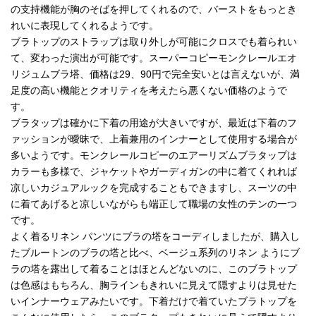
の支持機能が胸のそばを押してくれるので、バーストをもっとき
れいに表現してくれるようです。
ブラトップのストラップは取り外しが可能にクロスでも着られい
て、変わった演出が可能です。スーパーコピーモンクレールエオ
リジュムブラ塔、価格は29、90円で完全安いとは言えないが、満
足度の高い機能とクオリティを考えたら悪くない価格のようで
す。
ブラタップは確かに下着の用途が大きいですが、最近は下着のフ
ァッションが曖昧で、上着兼用のインナーとして使用する場合が
多いようです。モンクレールコピーのエアーリズムブラタップは
カラーも多様で、ジャケットやガーディガンの中に着てくれれば
凉しいカジュアルックを完成することもできますし、スーツの中
に着てあげると凉しいながらも端正して職場の女性のテンの一つ
です。
よく着るリネン パンツにブラの塔をコーディしましたが、購入し
たブルートンのブラの塔と比べ、ベージュ系列のリネン ようにブ
ラの塔を露出して着ることはほとんどないのに、このブラトップ
は色感はもちろん、胸ラインもきれいに見えて隠すよりは見せた
いインナーウェアみたいです。下着だけで着ていたブラトップを