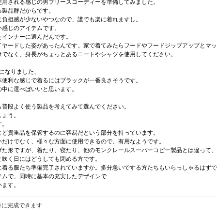
使用される感じの男フリースコーディーを準備してみました。
る製品群だからです。
に負担感が少ないやつなので、誰でも楽に着れますし。
い感じのアイテムです。
をインナーに選んだんです。
イヤードした姿があったんです。家で着てみたらフードやフードジップアップとマッ
けでなく、身長がちょっとあるニートやシャツを使用してください。
になりました、
本便利な感じで着るにはブラックが一番良さそうです。
の中に選べばいいと思います。
ら普段よく使う製品を考えてみて選んでください。
しょう。
す。
など貴重品を保管するのに容易だという部分を持っています。
いだけでなく、様々な方面に使用できるので、有用なようです。
げた形ですが、着たり、寝たり、他のモンクレールスーパーコピー製品とは違って、
と吹く日にはどうしても閉める方です。
に着る服たち準備完了されていますか。多分急いでする方たちもいらっしゃるはずで
テムで、同時に基本の充実したデザインで
います。
単に完成できます