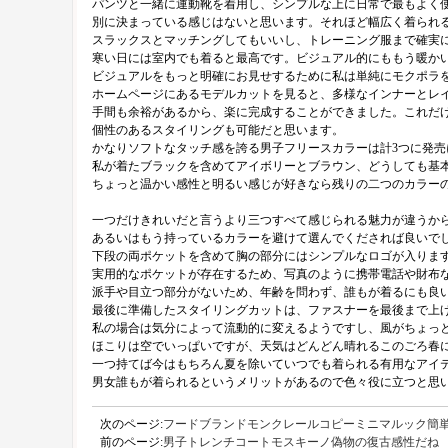
パンツと一緒に運動靴を着用し、シンプルな上に日常で最もよく
別に決まっている感じはないと思います。それほど幅広く着られ
スラックスとマッチングしてもいいし、トレーニング服まで確実
寒い日には室内でも着ると最高です。ビジュアル的にももう暖か
ビジュアルをもっと明確にお見せするために私は単純にモクポラ
ホームページにあるモデルカットを見ると、多様なインナーとレ
手間も余裕があるから、楽に完成することができました。これだ
個性のあるスタイリングも可能だと思います。
かなりソフトなタッチ感を誇る男子フリースカラーは計3つに発売
私が着たブラックを含めてアイボリーとブラウン、どうしても基
ちょっと温かい感性と明るい感じが好きなら残りの二つのカラー
一つだけきれいだと言うより三つすべて感じられる魅力が違うか
あるいはもう持っているカラーを避けて選んでくだされば良いで
下段の両ポケットを含めて胸の部分にはシンプルなロゴが入りま
実用的なポケットが存在するため、写真のように携帯電話や財布
派手や目立つ部分がないため、年齢を問わず、誰もが着るにも良
最後に準備したスタイリングカットは、ファスナーを最後まで上
私の場合は気分によって流動的に変えるようですし、風がちょっ
ほこりは空でいっぱいですが、天気はどんどん晴れるこのごろ春
一つ持てば今はもちろん夏を除いていつでも着られる有用なアイ
男女誰もが着られるというメリットがあるので色々役に立つと思
次のページ:
フードブランドモンクレールコピーミニマルック簡
前のページ:
男子トレンチコートモスキーノ偽物の復古感性だね