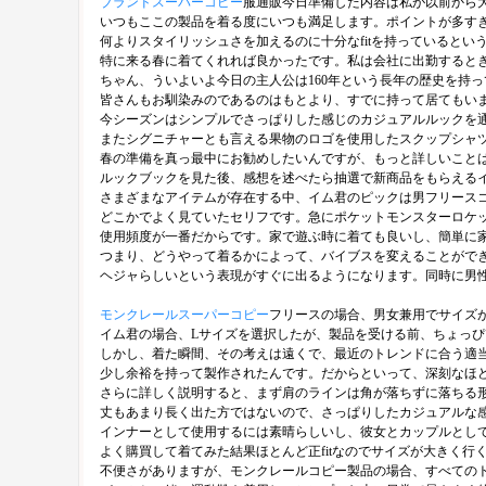
ブランドスーパーコピー
服通販今日準備した内容は私が以前から
いつもここの製品を着る度にいつも満足します。ポイントが多す
何よりスタイリッシュさを加えるのに十分なfitを持っていると
特に来る春に着てくれれば良かったです。私は会社に出勤すると
ちゃん、ういよいよ今日の主人公は160年という長年の歴史を持
皆さんもお馴染みのであるのはもとより、すでに持って居てもいま
今シーズンはシンプルでさっぱりした感じのカジュアルルックを
またシグニチャーとも言える果物のロゴを使用したスクップシャ
春の準備を真っ最中にお勧めしたいんですが、もっと詳しいこと
ルックブックを見た後、感想を述べたら抽選で新商品をもらえる
さまざまなアイテムが存在する中、イム君のピックは男フリース
どこかでよく見ていたセリフです。急にポケットモンスターロケ
使用頻度が一番だからです。家で遊ぶ時に着ても良いし、簡単に
つまり、どうやって着るかによって、バイブスを変えることがで
ヘジャらしいという表現がすぐに出るようになります。同時に男
モンクレールスーパーコピー
フリースの場合、男女兼用でサイズが発
イム君の場合、Lサイズを選択したが、製品を受ける前、ちょっぴり
しかし、着た瞬間、その考えは遠くで、最近のトレンドに合う適当な
少し余裕を持って製作されたんです。だからといって、深刻なほど
さらに詳しく説明すると、まず肩のラインは角が落ちずに落ちる
丈もあまり長く出た方ではないので、さっぱりしたカジュアルな
インナーとして使用するには素晴らしいし、彼女とカップルとして
よく購買して着てみた結果ほとんど正fitなのでサイズが大きく
不便さがありますが、モンクレールコピー製品の場合、すべてのト