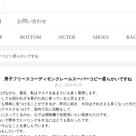
報
お問い合わせ
P
BOTTOM
OUTER
SHOES
BA
ーコピー柔らかいですね
男子フリースコーディモンクレールスーパーコピー柔らかいですね
井上 / 2019-09-26
上げながら、最近、私はマスクをあまりにも多く着用します。
うしても招かれざる客のために使っていると言えます。
ても簡単に見つけることができるが、昨日に続き、今日はそれさえも良くなった方だ
ってマスクをつけて、室内で主に活動をして、
こに入ってくるのか。心では掃除機で全部洗いたい気持ちだけです。
れいで野外でヒーリングをするにはとても良かったです。
いろんなことを楽しんでいます。
会もしたいです。