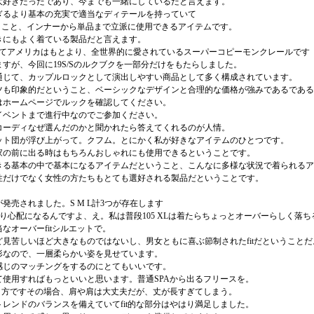
大好きだったであり、今までも一緒にしているだと言えます。
ぎるより基本の充実で適当なディテールを持っていて
いうこと、インナーから単品まで立派に使用できるアイテムです。
きにもよく着ている製品だと言えます。
ってアメリカはもとより、全世界的に愛されているスーパーコピーモンクレールです
すが、今回に19S/Sのルクブクを一部分だけをもたらしました。
通じて、カップルロックとして演出しやすい商品として多く構成されています。
ツも印象的だということ、ベーシックなデザインと合理的な価格が強みであるである
はホームページでルックを確認してください。
イベントまで進行中なのでご参加ください。
コーディなぜ選んだのかと聞かれたら答えてくれるのが人情。
ット団が浮び上がって。クフム。とにかく私が好きなアイテムのひとつです。
家の前に出る時はもちろんおしゃれにも使用できるということです。
きる基本の中で基本になるアイテムだということ、こんなに多様な状況で着られるア
性だけでなく女性の方たちもとても選好される製品だということです。
売されました。S M L計3つが存在します
心配になるんですよ、え。私は普段105 XLは着たらちょっとオーバーらしく落ち
オーバーfitシルエットで。
見苦しいほど大きなものではないし、男女ともに喜ぶ節制されたfitだということだ
形なので、一層柔らかい姿を見せています。
感じのマッチングをするのにとてもいいです。
使用すればもっといいと思います。普通SPAから出るフリースを。
行く方ですその場合、肩や肩は大丈夫だが、丈が長すぎてしまう。
レンドのバランスを備えていてfit的な部分はやはり満足しました。