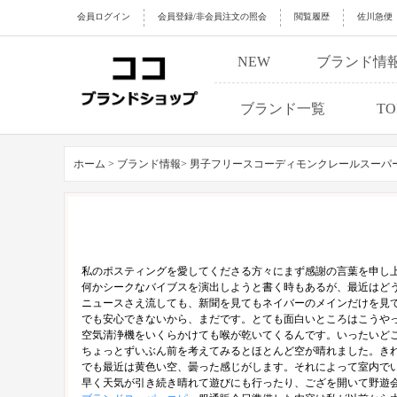
会員ログイン
会員登録/非会員注文の照会
閲覧履歴
佐川急便
NEW
ブランド情
ブランド一覧
TO
ホーム >
ブランド情報>
男子フリースコーディモンクレールスーパ
私のポスティングを愛してくださる方々にまず感謝の言葉を申し
何かシークなバイブスを演出しようと書く時もあるが、最近はど
ニュースさえ流しても、新聞を見てもネイバーのメインだけを見
でも安心できないから、まだです。とても面白いところはこうや
空気清浄機をいくらかけても喉が乾いてくるんです。いったいど
ちょっとずいぶん前を考えてみるとほとんど空が晴れました。き
でも最近は黄色い空、曇った感じがします。それによって室内で
早く天気が引き続き晴れて遊びにも行ったり、ござを開いて野遊