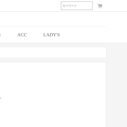
G
ACC
LADY'S
。