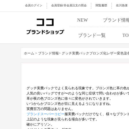
会員ログイン
会員登録/非会員注文の照会
閲覧履歴
佐川急便
NEW
ブランド情
ブランド一覧
TO
ホーム >
ブランド情報>
グッチ実費バックブロンズ化レザー変色染
グッチ実費バックでよく見られる現象です。ブロンズ色に革の色
人気の良いバッグですが〜のような同じ症状で問い合わせが多い
革が夜の色ブロンズ色に徐々に変色がされていきます。
いつからかブロンズ色が目に見えるようになりますね。
実費百万の問題はありません。
ブランドスーパーコピー
服実費バックだけでなく、様々なブラン
上記のような現象が見られる場合が多いです。
確かにアリソン。