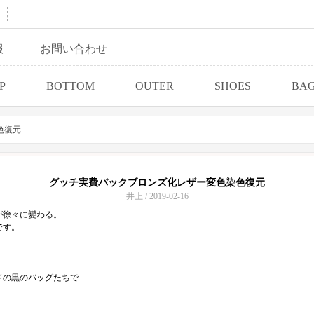
報
お問い合わせ
P
BOTTOM
OUTER
SHOES
BA
色復元
グッチ実費バックブロンズ化レザー変色染色復元
井上 / 2019-02-16
が徐々に變わる。
です。
ドの黒のバッグたちで