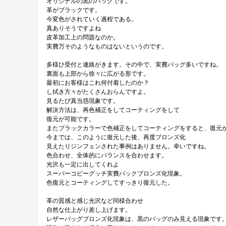
オリジナルの黒のバッグです。
革がブラックです。
今変色がされていく過程である。
真ありそうですよね
皮革加工上の問題なのか。
実費万そのようなものはないというのです。
多様ひ受付と連絡がきます。その中で、実費バッグ多いですね。
裏面も上部から徐々に広がる形です。
最初にお客様はこれ何付着したのか？
し拭き方々がたくさんおらんですよ。
見るたび真当惑現象です。
解決方法は、再色補正をしてコーティングをして
復元が可能です。
またブラックカラーで色補正をしてコーティングをすると、復元
今までは、このように復元した後、再度ブロンズ化
見えたりジンフェンされた事例はありません。幸いですね。
色合わせ、全体的にバランスを合わせます。
光沢も一定に出してくれよ
スーパーコピーグッチ実費バックブロンズ化現象。
色復元とコーティングしてすっきり復元した。
革の質感と感じ光沢など同様合わせ
自然な仕上がり差し上げます。
レザーバッグブロンズ化現象は、黒のバッグのみ見える現象です