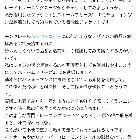
上下、そしてインナーまで皆見回すようにしましょうが、先にブ
レードトレーニングスーツからチェックしてみましょうか。
私が着用したジャケットはストームフリーズ2。0にチョ・インソ
ン運動着としても知られている機能性ジャケットです。
モンクレール
スーパーコピー
には似たようなデザインの商品が結
構あるので決済する前に
紛らわしくないで品番と名前をよく確認してみて購入するのがい
いです。
私はジョジの形で購買するのが普段着としても使用しやすいよう
にしてストームフリーズ2。0を選択しました。
基本的にパフォーマンスに最適化されている素材を使用して。
この優れた冷感性と耐久性、そして軽量性が優れているそうで
す。
実際にも着てみたら、着たようにとても軽くて涼しくてランニン
グする時、私は汗を早く乾かすのに役に立ちました。
このような専門トレーニング スーツではなく、一般の綿の服を着
ると、汗で濡れた状態。
長く続いて不便で重さも増えて走る時もっと疲れるようです。
インナーもやはりスーパーコピーモンクレールの製品なのに、ラ