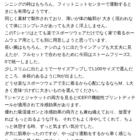
ンニングの時はもちろん、フィットニットセンターで運動すると
きにも有用なようです。
同じく素材で製作されており、薄いが体の輪郭が 大きく現われな
くて体にコンプレスがあっても大きく浮上しません。
このTシャツはとても楽でスポーツウェアだけでなく家で着るホー
ムウェア用としても別に用意しようと思っています。
長い腕はもちろん、ナシのように出たラインアップも大丈夫に見
えたが、フルセットで合わせるために今回はストームフリーズ2。
0で統一しました。
少しスリムに出たようで一サイズアップしてL100サイズで選んだ
ところ、余裕のあるようにfitが出ました。
どうせ楽なスポーツウェアで主に着るから心配になるならM、L大
きく意味づけずに大きいものを選んでください。
Tシャツとジャケットの両方を見るとICEFIT機能性プリントディテ
ールが適用されて冷感効果があります。
優れた吸湿速ガンと冷感効果の両方とも兼ね備えており、放置す
れば もっと出るような汗も、それでもよく冷やしてくれて、ちょ
っと休憩する時、ずっと気まずい気分でした。
夕方に肌寒かったのですが、やっぱり運動をするから寒く感じら