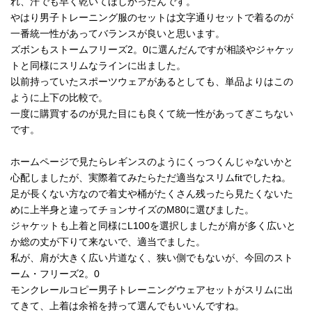
れ、汗でも早く乾いてほしかったんです。
やはり男子トレーニング服のセットは文字通りセットで着るのが
一番統一性があってバランスが良いと思います。
ズボンもストームフリーズ2。0に選んだんですが相談やジャケッ
トと同様にスリムなラインに出ました。
以前持っていたスポーツウェアがあるとしても、単品よりはこの
ように上下の比較で。
一度に購買するのが見た目にも良くて統一性があってぎこちない
です。
ホームページで見たらレギンスのようにくっつくんじゃないかと
心配しましたが、実際着てみたらただ適当なスリムfitでしたね。
足が長くない方なので着丈や桶がたくさん残ったら見たくないた
めに上半身と違ってチョンサイズのM80に選びました。
ジャケットも上着と同様にL100を選択しましたが肩が多く広いと
か総の丈が下りて来ないで、適当でました。
私が、肩が大きく広い片道なく、狭い側でもないが、今回のスト
ーム・フリーズ2。0
モンクレールコピー男子トレーニングウェアセットがスリムに出
てきて、上着は余裕を持って選んでもいいんですね。