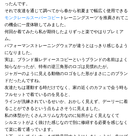
ったんです。
それで友達を通じて調べてから春から初夏まで幅広く使用できる
モンクレールスーパーコピー
トレーニングスーツ’を推薦されてこ
の機会に一度体験してみました。
何回か着てみたら私が期待したよりずっと楽でやはりプレミア
ム。
パフォーマンストレーニングウェアが違うとはっきり感じるよう
になりました。
実は、ブランド服レディースコピーというブランドの名前はよく
知らなかったが、特有の逆三角形のロゴは見慣れたが。
ジャガーのように見える動物のロゴをした形がまさにこのブラン
ドだったんですね。
友達たちは運動する時だけでなく、家の近くのカフェで会う時も
フルセットで着ているのを見ると、
ラインが洗練されているせいか、おかしく見えず、デーリーに着
ることができるという点もよさそうに見えました。
私の体型がたくさんスリムな方なのに短所がよく見えなくて
シルエットがよく抜けた感じなので別に修繕する必要を感じなく
て楽に着て通っています。