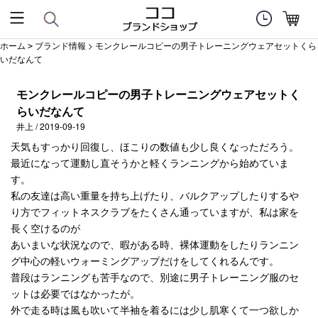
ホーム
ブランド情報
> モンクレールコピーの男子トレーニングウェアセットくら
>
いだなんて
モンクレールコピーの男子トレーニングウェアセットく
らいだなんて
井上 / 2019-09-19
天気もすっかり回復し、ほこりの数値も少し良くなっただろう。
最近になって運動し直そうかと軽くランニングから始めていま
す。
私の友達は高い重量を持ち上げたり、バルクアップしたりするや
り方でフィットネスクラブをたくさん通っていますが、私は家を
長く空けるのが
あいまいな状況なので、暇がある時、裸体運動をしたりランニン
グ中心の軽いウォーミングアップだけをしてくれるんです。
普段はランニングも苦手なので、別途に男子トレーニング服のセ
ットは必要ではなかったが。
外で走る時は風も吹いて半袖を着るには少し肌寒くて一つ欲しか