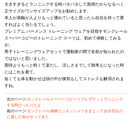
大きすぎるとランニングする時パタバタして面倒だからなるべく
正サイズかワンサイズアップをお勧めします。
本人が肩幅が人よりもっと優れていると思ったら自信を持って業
すればよく当たるでしょう。
プレミアム パーメンス トレーニング ウェアを目指すモンクレール
スーパーコピーのトレーニング スーツは、初めて体験してみる
が。
男子トレーニングウェアセットで運動家の間で名前が知られたの
ではないと思いました。
期待よりもっと軽くて楽だし、涼しさまでして雑考えになった時
にはこれを着て。
短くても体を動かせば頭の中が換気もしてストレスも解消されま
すね。
次のページ:
モンクレールスーパーコピーリブレザケットランニング
する時ぴったりだよ
前のページ:
モンクレール偽物リンネンシャツをまとって歩き回るの
に適した秋がやってきた