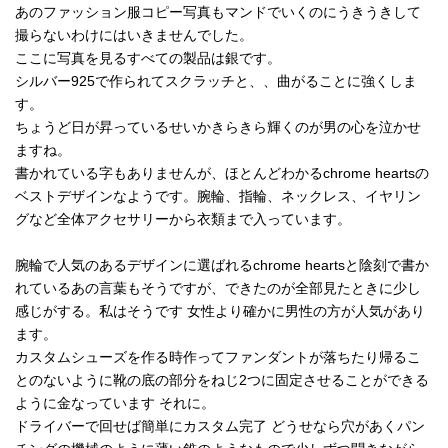
あのファッション服コピー写真もマンドでいくのにうきうきして
撮らないわけにはいきませんでした。
ここに写真を見るすべての製品は銀です。
シルバー925で作られてスクラッチと、、曲がることに強くしま
す。
ちょうど日が昇っているせいかきらきら輝くのが男の心を泣かせ
ますね。
書かれている字もありませんが、ほとんどわかるchrome heartsの
ベストデザインなようです。腕輪、指輪、ネックレス、イヤリン
グなど全体アクセサリーから衣類まで入っています。
腕輪で人気のあるデザインに選ばれるchrome heartsと陰刻で書か
れているあの言葉もそうですが、できたのが全部見たときに少し
感じがする。私はそうです 女性より確かに男性の方が人気があり
ます。
カスタムシューズを作る時作ってファンダントが落ちたり帰るこ
とのないように靴の底の部分をねじ2つに固定させることができる
ように金なっています それに。
ドライバーで回せば簡単にカスタム完了 どうせなら穴があくパン