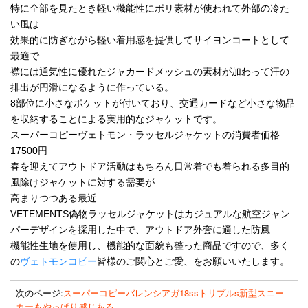
特に全部を見たとき軽い機能性にポリ素材が使われて外部の冷た
い風は
効果的に防ぎながら軽い着用感を提供してサイヨンコートとして
最適で
襟には通気性に優れたジャカードメッシュの素材が加わって汗の
排出が円滑になるように作っている。
8部位に小さなポケットが付いており、交通カードなど小さな物品
を収納することによる実用的なジャケットです。
スーパーコピーヴェトモン・ラッセルジャケットの消費者価格
17500円
春を迎えてアウトドア活動はもちろん日常着でも着られる多目的
風除けジャケットに対する需要が
高まりつつある最近
VETEMENTS偽物ラッセルジャケットはカジュアルな航空ジャン
パーデザインを採用した中で、アウトドア外套に適した防風
機能性生地を使用し、機能的な面貌も整った商品ですので、多く
の
ヴェトモンコピー
皆様のご関心とご愛、をお願いいたします。
次のページ:
スーパーコピーバレンシアガ18ssトリプルs新型スニー
カーもやっぱり感じある