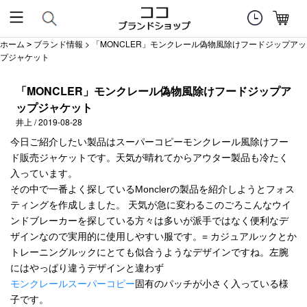
ホーム
ブランド情報
> 「MONCLER」モンクレール偽物風除けフードジップアッ
>
プジャケット
「MONCLER」モンクレール偽物風除けフードジップア
ップジャケット
井上 / 2019-08-28
今日ご紹介したい製品はスーパーコピーモンクレール風除けフー
ド販売ジャケットです。天気が晴れてからアウター製品も冷たく
入っています。
その中で一番よく探しているMonclerの製品を紹介しようとフォス
ティングを作成しました。 天気が急に変わるこのごろこんなウイ
ンドブレーカーを探している方々は多いが派手ではなく便利なデ
ザインなので実用的に使用しやすい服です。= カジュアルックとか
トレーニングルックにとても似合うようなデザインですね。左腕
にはやっぱり違うデザインと違わず
モンクレールスーパーコピー
固有のパッチが小さく入っている様
子です。