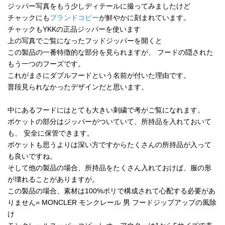
ジッパー写真をもう少しディテールに撮ってみましたけど
チャックにも
ブランドコピー
が鮮やかに刻まれています。
チャックもYKKの正品ジッパーを使います
上の写真でご覧になったフッドジッパーを開くと
この製品の一番特徴的な部分を見られますが、 フードの隠された
もう一つのフーズです。
これがまさにダブルフードという名前が付いた理由です。
普段見られなかったデザインだと思います。
中にあるフードにはとても大きい刺繍で考がご覧になれます。
ポケットの部分はジッパーがついていて、所持品を入れておいて
も、 安全に保管できます。
ポケットも思うよりは深い方ですからたくさんの所持品が入って
も良いですね。
そして他の製品の場合、所持品をたくさん入れておけば、服の形
が壊れることがありますが。
この製品の場合、素材は100%ポリで構成されて心配する必要があ
りません= MONCLER モンクレール 男 フードジップアップの風除
け