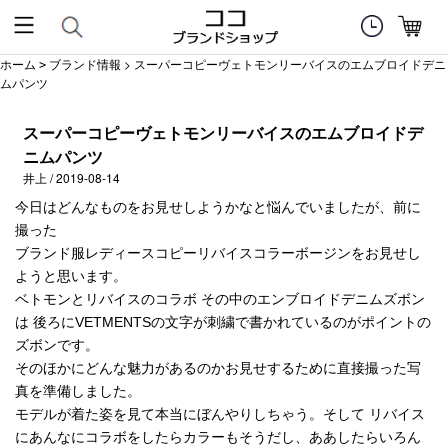
ホーム
ブランド情報
> スーパーコピーヴェトモンリーバイスのエムブロイドデニ
>
ムパンツ
スーパーコピーヴェトモンリーバイスのエムブロイドデ
ニムパンツ
井上 / 2019-08-14
今日はどんなものをお見せしようかなと悩んでいましたが、前に
撮った
ブランド服レディースコピーリバイスコラーボージンをお見せし
ようと思います。
ベトモンとリバイスのコラボ その中のエンブロイドデニムズボン
は 後ろにVETMENTSの文字が刺繍で書かれているのがポイントの
ズボンです。
そのほかにどんな魅力があるのかお見せするために直接撮った写
真を準備しました。
モデルが着た姿を見て本当にぼんやりしちゃう。そして リバイス
にあんなにコラボをしたらカラーもそうだし、ああしたらいろん