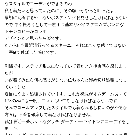
なスタイルでコーディができるのね
私も着たいと思っていたのに、その願いがやっと叶ったよ。
最初に到着するやいなやポスティングお見せしなければならない
ので 早く撮ろうとして一枚ずつ基本リバイスデニムズボンにヴェ
トモンコピーがコラボ
デザインだと思ったら楽です。
だからfitも最近流行ってるスキーニ、それはこんな感じではない
一字fitで伸ばした感じです。
刺繍です。ステッチ形式になっていて着たとき拒否感を感じまし
たが
いざ着てみたら何の感じがしない位ちゃんと締め切り処理になっ
ていました
適当にうまく処理されています。これが機長がオムデニム長くて
178の私にも一度、二回ぐらい中断しなければならないです
それでロールアップしたスタイルでも着られるし長いのが不便な
方々は 下着を修繕して着なければなりません。
靴は最近一番ホットなグッチ·ダーティー·ライトンにコーディをし
ました。