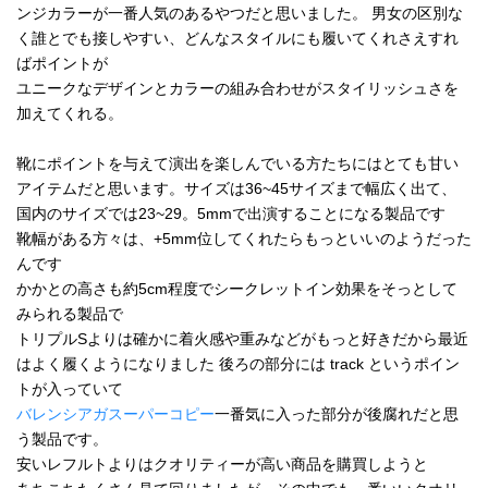
ンジカラーが一番人気のあるやつだと思いました。 男女の区別な
く誰とでも接しやすい、どんなスタイルにも履いてくれさえすれ
ばポイントが
ユニークなデザインとカラーの組み合わせがスタイリッシュさを
加えてくれる。
靴にポイントを与えて演出を楽しんでいる方たちにはとても甘い
アイテムだと思います。サイズは36~45サイズまで幅広く出て、
国内のサイズでは23~29。5mmで出演することになる製品です
靴幅がある方々は、+5mm位してくれたらもっといいのようだった
んです
かかとの高さも約5cm程度でシークレットイン効果をそっとして
みられる製品で
トリプルSよりは確かに着火感や重みなどがもっと好きだから最近
はよく履くようになりました 後ろの部分には track というポイン
トが入っていて
バレンシアガスーパーコピー
一番気に入った部分が後腐れだと思
う製品です。
安いレフルトよりはクオリティーが高い商品を購買しようと