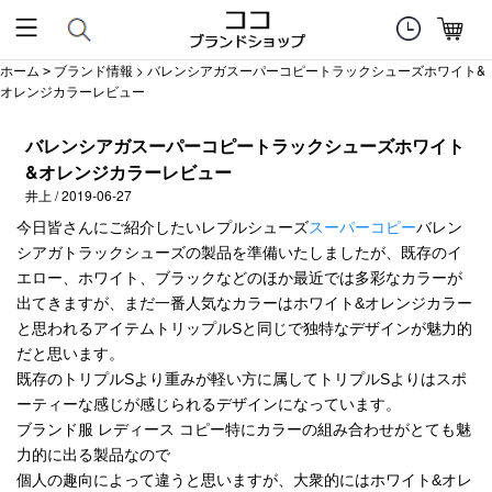
ホーム
ブランド情報
> バレンシアガスーパーコピートラックシューズホワイト&
>
オレンジカラーレビュー
バレンシアガスーパーコピートラックシューズホワイト
&オレンジカラーレビュー
井上 / 2019-06-27
今日皆さんにご紹介したいレプルシューズ
スーパーコピー
バレン
シアガトラックシューズの製品を準備いたしましたが、既存のイ
エロー、ホワイト、ブラックなどのほか最近では多彩なカラーが
出てきますが、まだ一番人気なカラーはホワイト&オレンジカラー
と思われるアイテムトリップルSと同じで独特なデザインが魅力的
だと思います。
既存のトリプルSより重みが軽い方に属してトリプルSよりはスポ
ーティーな感じが感じられるデザインになっています。
ブランド服 レディース コピー特にカラーの組み合わせがとても魅
力的に出る製品なので
個人の趣向によって違うと思いますが、大衆的にはホワイト&オレ