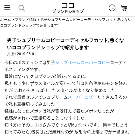
ホーム
ブランド情報
> 男子シュプリームコピーコーディセルフカット,悪くない
>
ココブランドショップで紹介します
男子シュプリームコピーコーディセルフカット,悪くな
いココブランドショップで紹介します
井上 / 2019-06-01
今日のポスティングは男子
シュプリームスーパーコピー
コーディ
ポスティングです。
最近になってクロブジンが流行ってるよね。
私ももう少しずつスタイルが変わって前は無条件ホルモンを好ん
だが これからさっぱりしたスタイルがよくなり始めました
それで最近セルフでシュプリーム
スーパーコピー
たくさん作るの
で私も直接切ってみました
犠牲になったズボンは私が普段好んで着たズボンだったが
色感がきれいで直接切ることになりました。
切り方はそのままはさみでぐっと切ればいいです。 簡単でしょう
切ってみたら,機長はただ無難なのが 放射骨の上部までが一番きれ