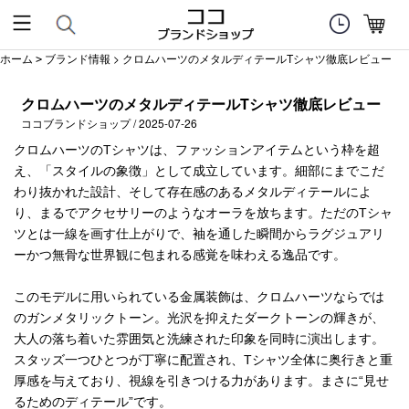
ホーム
ブランド情報
> クロムハーツのメタルディテールTシャツ徹底レビュー
>
クロムハーツのメタルディテールTシャツ徹底レビュー
ココブランドショップ / 2025-07-26
クロムハーツのTシャツは、ファッションアイテムという枠を超
え、「スタイルの象徴」として成立しています。細部にまでこだ
わり抜かれた設計、そして存在感のあるメタルディテールによ
り、まるでアクセサリーのようなオーラを放ちます。ただのTシャ
ツとは一線を画す仕上がりで、袖を通した瞬間からラグジュアリ
ーかつ無骨な世界観に包まれる感覚を味わえる逸品です。
このモデルに用いられている金属装飾は、クロムハーツならでは
のガンメタリックトーン。光沢を抑えたダークトーンの輝きが、
大人の落ち着いた雰囲気と洗練された印象を同時に演出します。
スタッズ一つひとつが丁寧に配置され、Tシャツ全体に奥行きと重
厚感を与えており、視線を引きつける力があります。まさに“見せ
るためのディテール”です。