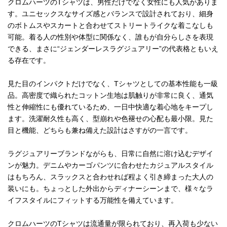
クロムハーツのTシャツは、男性だけでなく女性にも人気がありま
す。ユニセックスなサイズ感とバランスで設計されており、細身
のボトムスやスカートと合わせてストリートライクな着こなしも
可能。着る人の性別や体型に関係なく、誰もが自分らしさを表現
できる、まさに“ジェンダーレスラグジュアリー”の代表格ともいえ
る存在です。
見た目のインパクトだけでなく、Tシャツとしての基本性能も一級
品。高密度で織られたコットン生地は肌触りが非常に良く、通気
性と伸縮性にも優れているため、一日中快適な着心地をキープし
ます。洗濯耐久性も高く、型崩れや色褪せの心配も最小限。見た
目と機能、どちらも兼ね備えた設計はさすがの一言です。
ラグジュアリーブランドながらも、日常に自然に溶け込むデザイ
ンが魅力。デニムやカーゴパンツに合わせたカジュアルスタイル
はもちろん、スラックスと合わせれば程よく引き締まった大人の
装いにも。ちょっとした外出からディナーシーンまで、様々なラ
イフスタイルにフィットする万能性を備えています。
クロムハーツのTシャツは流通量が限られており、再入荷も少ない