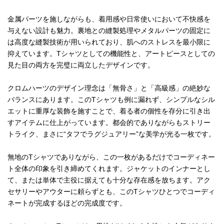
金属パーツを施しながらも、着用感や日常使いにおいて不快感を
与えない設計も魅力。裏地との縫製処理やメタルパーツの固定に
は高度な縫製技術が用いられており、肌へのストレスを最小限に
抑えています。Tシャツとしての機能性と、アートピースとしての
見た目の両方を完璧に両立したデザインです。
クロムハーツのデザイン理念は「無骨さ」と「高級感」の絶妙な
バランスにあります。このTシャツも例に漏れず、シンプルなシル
エットに重厚な装飾を施すことで、着る者の個性を存分に引き出
すアイテムに仕上がっています。都会的でありながらもストリー
トライク、まさに“タフでラグジュアリー”な美学が光る一枚です。
無地のTシャツでありながら、この一枚があるだけでコーディネー
ト全体の印象を引き締めてくれます。ジャケットのインナーとし
て、または単体で主役に据えても十分な存在感を放ちます。アク
セサリーやアウターに頼らずとも、このTシャツひとつでコーディ
ネートが完成するほどの完成度です。