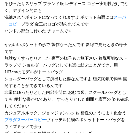
るぴったりスリップ ブランド服 レディース コピー実用性だけでな
く、デザイン的にも
洗練されたポイントになってくれますよ ポケット前面には
スーパ
ーコピー
プラダ 金工のロゴが貼られてんです
ハンドル部分に付いた チャームです
かわいいポケットの形で 製作なったんです 斜線で見たときの様子
です
無駄なくすっきりとした 裏面の様子もご覧下さい 着脱可能なスト
ラップで ショルダーバッグとしても楽に結ぶことができ、用
167cmのモデルがトートバッグ
ショルダーバッグとして演出した姿なんですよ 磁気閉鎖で簡単 開
閉することができているんです
非常にゆったりとした内部空間に おむつ袋、スクールバッグとし
ても 便利な書かれてあり、 すっきりとした側面と底面の 姿も確認
してください
カジュアルルック、ジョンジャンルクも 相性のようによく似合う
プラダスーパーコピー
ヴィッテルに鯛のポケットトートバッグを
ウィズミラノで会う