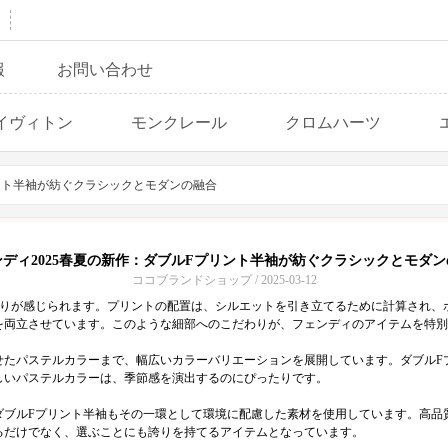
報
お問い合わせ
イヴィトン
モンクレール
クロムハーツ
リント半袖が紡ぐクラシックとモダンの融合
ンディ2025春夏の新作：ダブルFプリント半袖が紡ぐクラシックとモダン
ココブランドショップ / 2025-03-12
わりが感じられます。プリントの配置は、シルエットを引き立てるために計算され、
を両立させています。このような細部へのこだわりが、フェンディのアイテムを特別
わせたパステルカラーまで、幅広いカラーバリエーションを展開しています。ダブル
しいパステルカラーは、季節感を演出するのにぴったりです。
ダブルFプリント半袖もその一環として環境に配慮した素材を使用しています。高品
るだけでなく、選ぶことにも誇りを持てるアイテムとなっています。