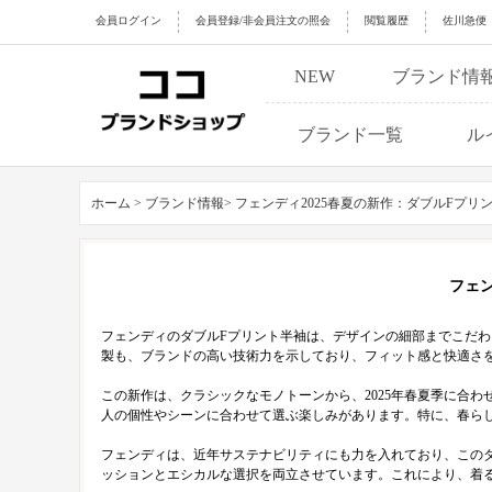
会員ログイン
会員登録/非会員注文の照会
閲覧履歴
佐川急便
NEW
ブランド情
ブランド一覧
ル
ホーム >
ブランド情報>
フェンディ2025春夏の新作：ダブルFプ
フェ
フェンディのダブルFプリント半袖は、デザインの細部までこだ
製も、ブランドの高い技術力を示しており、フィット感と快適さ
この新作は、クラシックなモノトーンから、2025年春夏季に合
人の個性やシーンに合わせて選ぶ楽しみがあります。特に、春ら
フェンディは、近年サステナビリティにも力を入れており、この
ッションとエシカルな選択を両立させています。これにより、着