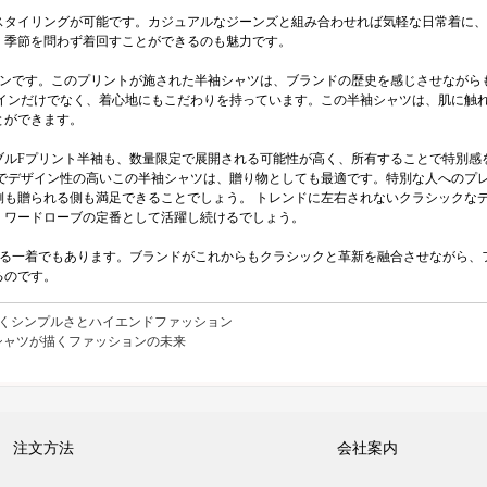
スタイリングが可能です。カジュアルなジーンズと組み合わせれば気軽な日常着に、
、季節を問わず着回すことができるのも魅力です。
コンです。このプリントが施された半袖シャツは、ブランドの歴史を感じさせながら
ザインだけでなく、着心地にもこだわりを持っています。この半袖シャツは、肌に触
とができます。
ブルFプリント半袖も、数量限定で展開される可能性が高く、所有することで特別感
質でデザイン性の高いこの半袖シャツは、贈り物としても最適です。特別な人へのプ
側も贈られる側も満足できることでしょう。 トレンドに左右されないクラシックな
、ワードローブの定番として活躍し続けるでしょう。
する一着でもあります。ブランドがこれからもクラシックと革新を融合させながら、
るのです。
描くシンプルさとハイエンドファッション
シャツが描くファッションの未来
注文方法
会社案内