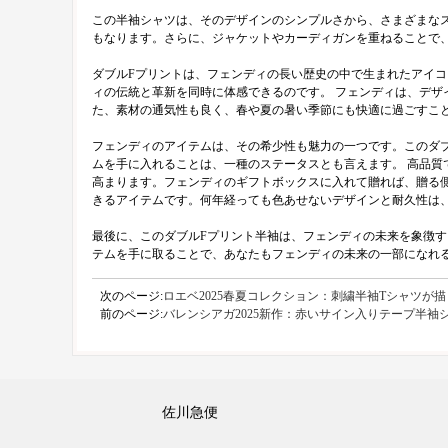
この半袖シャツは、そのデザインのシンプルさから、さまざまな
もなります。さらに、ジャケットやカーディガンを重ねることで
ダブルFプリントは、フェンディの長い歴史の中で生まれたアイ
ィの伝統と革新を同時に体感できるのです。 フェンディは、デ
た、素材の通気性も良く、春や夏の暑い季節にも快適に過ごすこ
フェンディのアイテムは、その希少性も魅力の一つです。このダ
ムを手に入れることは、一種のステータスとも言えます。 高品
高まります。フェンディのギフトボックスに入れて贈れば、贈る
きるアイテムです。何年経っても色あせないデザインと耐久性は
最後に、このダブルFプリント半袖は、フェンディの未来を象徴
テムを手に取ることで、あなたもフェンディの未来の一部になれ
次のページ:
ロエベ2025春夏コレクション：刺繍半袖Tシャツが
前のページ:
バレンシアガ2025新作：赤いサイン入りテープ半袖
佐川急便