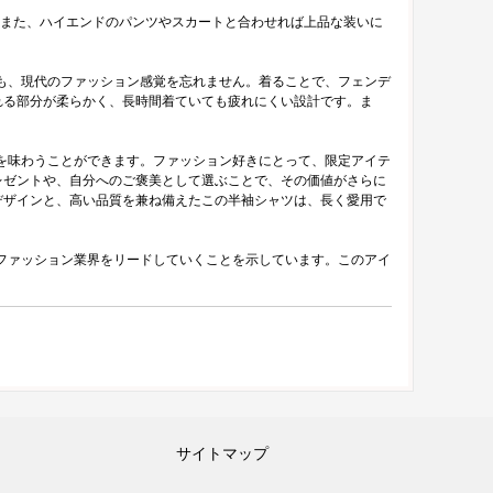
また、ハイエンドのパンツやスカートと合わせれば上品な装いに
も、現代のファッション感覚を忘れません。着ることで、フェンデ
れる部分が柔らかく、長時間着ていても疲れにくい設計です。ま
を味わうことができます。ファッション好きにとって、限定アイテ
レゼントや、自分へのご褒美として選ぶことで、その価値がさらに
デザインと、高い品質を兼ね備えたこの半袖シャツは、長く愛用で
ファッション業界をリードしていくことを示しています。このアイ
サイトマップ