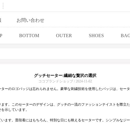
報
お問い合わせ
P
BOTTOM
OUTER
SHOES
BA
グッチセーター:繊細な贅沢の選択
ココブランドショップ / 2024-11-02
ーターのロゴバッジは忘れられません。豪華な刺繍技術を使用したバッジは、セータ
ります。このセーターのデザインは、グッチの一流のファッションテイストを際立た
せを示しています。
ています。普段着にはもちろん、特別な日にも映えるセーターです。シンプルなジー