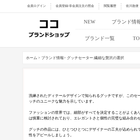
会員ログイン
会員登録/非会員注文の照会
閲覧履歴
佐川急便
NEW
ブランド情
ブランド一覧
TO
ホーム >
ブランド情報>
グッチセーター:繊細な贅沢の選択
洗練されたディテールデザインで知られるグッチですが、このセ
ッチのユニークな魅力を示しています。
ファッションの世界では、細部がすべてを決定することがよくあ
は慎重に検討されており、エレガントさと個性の完璧な組み合わ
グッチの作品には、ひとつひとつにデザイナーの工夫が込められ
性をアピールしましょう。