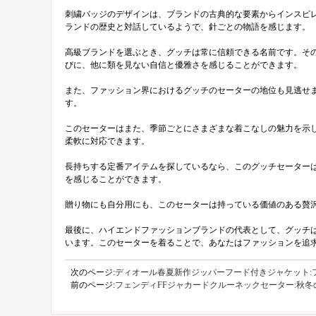
刺繍バッジのデザインは、ブランドの古典的な要素からインスピ
ランドの歴史と対話しているようで、針ごとの物語を感じます。
高級ブランドを選ぶとき、グッチは常に信頼できる名前です。そ
びに、他に類を見ない自信と優雅さを感じることができます。
また、ファッション界におけるグッチのセーターの地位も見逃せま
す。
このセーターはまた、季節ごとにさまざまな着こなしの魅力を示
柔軟に対応できます。
長持ちする定番アイテムを探しているなら、このグッチセーター
を感じることができます。
贈り物にも自分用にも、このセーターは持っている価値のある贅
最後に、ハイエンドファッションブランドの代表として、グッチ
います。このセーターを着ることで、あなたはファッションを追
次のページ:
ディオール春夏新作ジッパーフード付きジャケット:
前のページ:
フェンディFFジャカードクルーネックセーター:秋