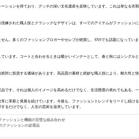
レーションを得ており、グッチの深い文化遺産を反映しています。これは単なる衣類
の洗練された職人技とクラシックなデザインは、すべてのアイテムがファッションに
せん。多くのファッションブロガーやセレブが絶賛し、SNSでも話題になってい
しています。コートと合わせるときは暖かいインナーとして、春と秋にはシングルと
は絶対に投資する価値があります。高品質の素材と絶妙な職人技により、耐久性と快
沢品です。それは個人のイメージを高めるだけでなく、生活態度の表れでもある。一
は常に革新と発展を続けています。今後も、ファッショントレンドをリードし続ける
求するだけでなく、人生の芸術を追求しています。
ファッションと機能の完璧な組み合わせ
冬のファッションの必需品