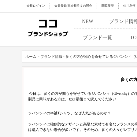
会員ログイン
会員登録/非会員注文の照会
閲覧履歴
佐川急便
NEW
ブランド情
ブランド一覧
TO
ホーム >
ブランド情報>
多くの方が関心を寄せているジバンシィ（Gi
多くの方
今日は、多くの方が関心を寄せているジバンシィ（Givenchy
製品に興味がある方は、ぜひ最後まで読んでください！
ジバンシィの半袖Tシャツ、なぜ人気があるのか？
ジバンシィは独創的なデザインと高級な素材で有名なフランスの
は購入できない場合が多いです。そのため、多くの人々がレプリ