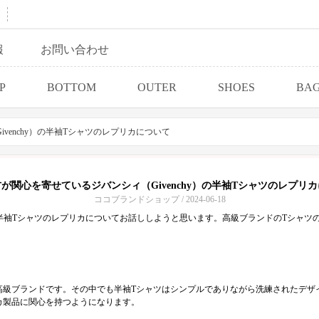
報
お問い合わせ
P
BOTTOM
OUTER
SHOES
BA
venchy）の半袖Tシャツのレプリカについて
が関心を寄せているジバンシィ（Givenchy）の半袖Tシャツのレプリ
ココブランドショップ / 2024-06-18
）の半袖Tシャツのレプリカについてお話ししようと思います。高級ブランドのTシャ
高級ブランドです。その中でも半袖Tシャツはシンプルでありながら洗練されたデザ
カ製品に関心を持つようになります。