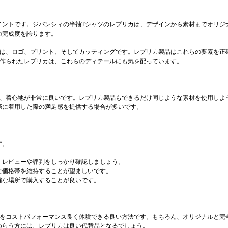
イントです。ジバンシィの半袖Tシャツのレプリカは、デザインから素材までオリジ
の完成度を誇ります。
素は、ロゴ、プリント、そしてカッティングです。レプリカ製品はこれらの要素を正
く作られたレプリカは、これらのディテールにも気を配っています。
り、着心地が非常に良いです。レプリカ製品もできるだけ同じような素材を使用しよ
際に着用した際の満足感を提供する場合が多いです。
す。
。レビューや評判をしっかり確認しましょう。
な価格帯を維持することが望ましいです。
確な場所で購入することが良いです。
ルをコストパフォーマンス良く体験できる良い方法です。もちろん、オリジナルと完
めらう方には、レプリカは良い代替品となるでしょう。