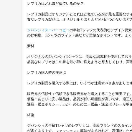
レプリカはどれほど似ているのか？
レプリカ製品はオリジナルとどれほど似ているかが最も重要なポ
質なレプリカ製品は、オリジナルとほとんど区別がつかないほど
ジバンシィスーパーコピー
の半袖Tシャツの代表的なデザイン要
の鮮明度、Tシャツのフィット感などが重要なポイントです。よ
素材
オリジナルのジバンシィTシャツは、高級な綿素材を使用してお
品質なレプリカはこの差を最小限に抑えようと努力しており、実
レプリカ購入時の注意点
レプリカ製品を購入する際には、いくつか注意すべき点がありま
販売元の信頼性：信頼できる販売元から購入することが重要です
価格：あまりに安い製品は、品質が低い可能性が高いです。適正
返品・返金ポリシー：万が一のために、返品・返金ポリシーが明
結論
ジバンシィの半袖Tシャツのレプリカは、高級ブランドのスタイ
が多くあります。ファッションに興味があるけれど、高価格にた