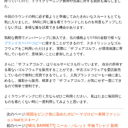
持っていくので、ドライクリーニング費用や洗濯に対する負担も減らしまし
た。
今回のラウンドの時に必ず着ようと準備してみたきれいなスカートもとても
気に入りました。 SNSに同じ服を着てラウンドしたものを何度もアップした
くない方は、多様な服を試着できる機会があります。
気軽な費用でメンバーシップに加入でき、元の価格より1/10の金額で様々な
ブランドスーパーコピー
に接することができるので、スタイリッシュなゴル
フウェアをご利用いただけます。 実際に「ザ·フェアゴルフ」が環境保護に寄
与しているので、意味深いことに参加したようです。
さらに「ザ·フェアゴルフ」はリセルサービスも行っています。 自分の所有す
る着ないゴルフウェアを販売することができ、中古ゴルフウェアを委託販売
しているので便利に売買できるでしょう。 人気ブランドコピーも一緒に楽し
めるし、撮影から販売、精算まで「ザ·フェアゴルフ」が気にせず一度にでき
るので簡単で便利です。
よくラウンディングに行く方ならぜひご利用ください。 私はたまに毎回同じ
ものを着たくない時に一度利用してみようと思います。
次のページ:
韓国をピンク色に染めたボビー·マゴロビー来韓ファッシ
ョンfeatモスキーノ
前のページ:
[NEIL BARRETT] ニール・バレット 半袖 Tシャツ 新商