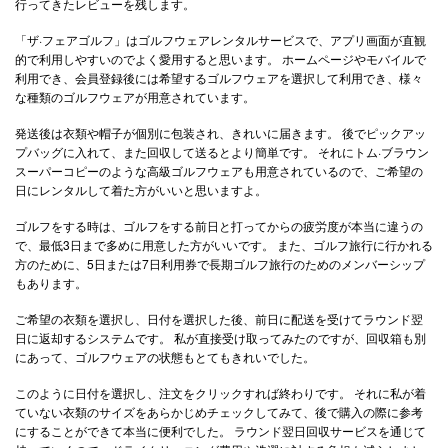
行ってきたレビューを残します。
「ザ·フェアゴルフ」はゴルフウェアレンタルサービスで、アプリ画面が直観
的で利用しやすいのでよく愛用すると思います。 ホームページやモバイルで
利用でき、会員登録後には希望するゴルフウェアを選択して利用でき、様々
な種類のゴルフウェアが用意されています。
発送後は衣類や帽子が個別に包装され、きれいに届きます。 後でピックアッ
プバッグに入れて、また回収して送るとより簡単です。 それにトム·ブラウン
スーパーコピーのような高級ゴルフウェアも用意されているので、ご希望の
日にレンタルして着た方がいいと思いますよ。
ゴルフをする時は、ゴルフをする前日と打ってからの疲労度が本当に違うの
で、最低3日まで多めに用意した方がいいです。 また、ゴルフ旅行に行かれる
方のために、5日または7日利用券で長期ゴルフ旅行のためのメンバーシップ
もあります。
ご希望の衣類を選択し、日付を選択した後、前日に配送を受けてラウンド翌
日に返却するシステムです。 私が直接受け取ってみたのですが、回収箱も別
にあって、ゴルフウェアの状態もとてもきれいでした。
このように日付を選択し、注文をクリックすれば終わりです。 それに私が着
ていない衣類のサイズをあらかじめチェックしてみて、後で購入の際に参考
にすることができて本当に便利でした。 ラウンド翌日回収サービスを通じて