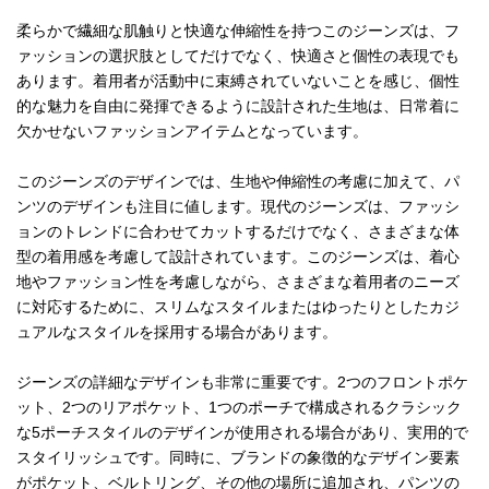
柔らかで繊細な肌触りと快適な伸縮性を持つこのジーンズは、フ
ァッションの選択肢としてだけでなく、快適さと個性の表現でも
あります。着用者が活動中に束縛されていないことを感じ、個性
的な魅力を自由に発揮できるように設計された生地は、日常着に
欠かせないファッションアイテムとなっています。
このジーンズのデザインでは、生地や伸縮性の考慮に加えて、パ
ンツのデザインも注目に値します。現代のジーンズは、ファッシ
ョンのトレンドに合わせてカットするだけでなく、さまざまな体
型の着用感を考慮して設計されています。このジーンズは、着心
地やファッション性を考慮しながら、さまざまな着用者のニーズ
に対応するために、スリムなスタイルまたはゆったりとしたカジ
ュアルなスタイルを採用する場合があります。
ジーンズの詳細なデザインも非常に重要です。2つのフロントポケ
ット、2つのリアポケット、1つのポーチで構成されるクラシック
な5ポーチスタイルのデザインが使用される場合があり、実用的で
スタイリッシュです。同時に、ブランドの象徴的なデザイン要素
がポケット、ベルトリング、その他の場所に追加され、パンツの