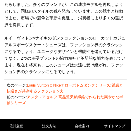
たらしました。多くのブランドが、この成功モデルを再現しよう
として、同様のスタイルの靴を発売しています。この競争と模倣
はまた、市場での競争と革新を促進し、消費者により多くの選択
肢を提供します。
ルイ・ヴィトン×ナイキのダンクコレクションのローカットカジュ
アルスポーツスケートシューズは、ファッション界のクラシック
になるでしょう。ユニークなデザインと機能性を備えているだけ
でなく、2つの主要ブランドの協力精神と革新的な能力を表してい
ます。現在も将来も、このシューズは永遠に受け継がれ、ファッ
ション界のクラシックになるでしょう。
次のページ:
Louis Vuitton x Nikeナローボトムダンクシリーズ:質感と
快適さが共存するファッション力
前のページ:
アスクユアセルフ 高品質天然繊維で作られた爽やかな半
袖シリーズ
佐川急便
注文方法
会社案内
サイトマップ