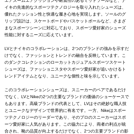
エアズームエアクッションや耐震性のあるミッドソールなど、ナ
イキの先進的なスポーツテクノロジーを取り入れたシューズは、
優れたクッション性と快適な履き心地を実現します。ソールのグ
リップ設計は、スケートボードやバスケットボールなど、さまざ
まなスポーツシーンに対応しており、スポーツ愛好家のシューズ
性能に対するニーズに応えています。
LVとナイキのコラボレーションは、2つのブランドの強みを示すだ
けでなく、ファッションとトレンドの融合を反映しています。こ
のダンクコレクションのローカットカジュアルスポーツスケート
シューズは、ファッショニスタやスポーツ愛好家が追いかけるト
レンドアイテムとなり、ユニークな個性と味を示しています。
このコラボレーションシューズは、スニーカーのペアであるだけ
でなく、LVとNikeの2つの主要なブランドの価値のショーケースで
もあります。高級ブランドの代表として、LVはその絶妙な職人技
とユニークなデザインで世界的に有名です。一方、Nikeはスポー
ツテクノロジーのリーダーであり、そのプロのスニーカーはスポ
ーツ愛好家に人気があります。この協力により、両者の利点が統
合され、靴の品質が向上するだけでなく、2つの主要ブランドの影