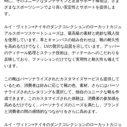
時に、そのユニークなタンデザインと足首サポート構造は、さま
ざまなスポーツシーンでより良い安定性とサポートを提供しま
す。
ルイ・ヴィトン×ナイキのダンクコレクションのローカットカジュ
アルスポーツスケートシューズは、最高級の素材と絶妙な職人技
を使用しています。革とキャンバスの組み合わせは、靴の耐久性
を高めるだけでなく、LVの贅沢な品質を示しています。アッパー
のディテール処理とステッチ技術は、ディテールへのこだわりを
反映しており、ファッションだけでなく実用性と耐久性も備えて
います。
この靴はパーソナライズされたカスタマイズサービスも提供して
いるため、消費者は好みに応じて靴の色、素材、さらにはパーソ
ナライズされたレタリングを選択して、独自のユニークな靴を作
成できます。このカスタマイズされた体験は、消費者の参加感を
高めるだけでなく、パーソナライズのニーズを満たし、ブランド
と消費者の間の感情的なつながりをさらに高めます。
ルイ・ヴィトン×ナイキのダンクコレクションのローカットカジュ