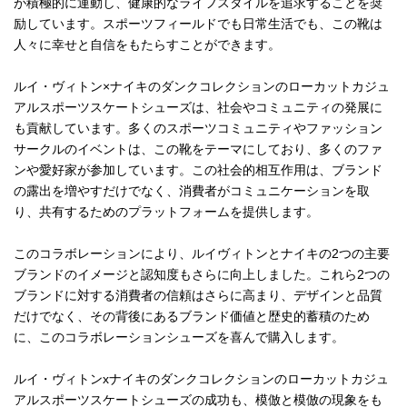
が積極的に運動し、健康的なライフスタイルを追求することを奨
励しています。スポーツフィールドでも日常生活でも、この靴は
人々に幸せと自信をもたらすことができます。
ルイ・ヴィトン×ナイキのダンクコレクションのローカットカジュ
アルスポーツスケートシューズは、社会やコミュニティの発展に
も貢献しています。多くのスポーツコミュニティやファッション
サークルのイベントは、この靴をテーマにしており、多くのファ
ンや愛好家が参加しています。この社会的相互作用は、ブランド
の露出を増やすだけでなく、消費者がコミュニケーションを取
り、共有するためのプラットフォームを提供します。
このコラボレーションにより、ルイヴィトンとナイキの2つの主要
ブランドのイメージと認知度もさらに向上しました。これら2つの
ブランドに対する消費者の信頼はさらに高まり、デザインと品質
だけでなく、その背後にあるブランド価値と歴史的蓄積のため
に、このコラボレーションシューズを喜んで購入します。
ルイ・ヴィトンxナイキのダンクコレクションのローカットカジュ
アルスポーツスケートシューズの成功も、模倣と模倣の現象をも