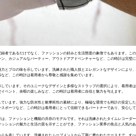
記録者であるだけでなく、ファッションの好みと生活態度の象徴でもあります。この
ーン、カジュアルなパーティー、アウトドアアドベンチャーなど、この時計は完璧に
魅力とプロの味を示しています。洗練された職人技とエレガントなデザインにより、
張など、この時計は着用者から尊敬と感謝を集めています。
示しています。そのユニークなデザインと多様なストラップの選択により、着用者は
交イベント、余暇の楽しみなど、この時計は着用者に自信と魅力を与えます。
しています。強力な防水性と耐摩耗性の素材により、極端な環境でも時計の安定した
ースポーツなど、この時計は着用者にとって信頼できるパートナーであり、安心して
計は、ファッションと機能の共存のモデルです。それは洗練されたタイムレコーダー
ァッションの魅力と生活の質を示すことができ、ファッション業界の焦点と人気のあ
わりを表しています。洗練されたムーブメントから丁寧に磨かれたケースまで、すべ