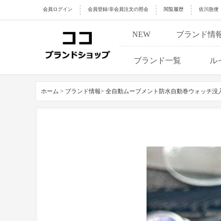
会員ログイン
会員登録/非会員注文の照会
閲覧履歴
佐川急便
NEW
ブランド情
ブランド一覧
ル
ホーム >
ブランド情報>
全自動ムーブメント防水自動巻ウォッチ没