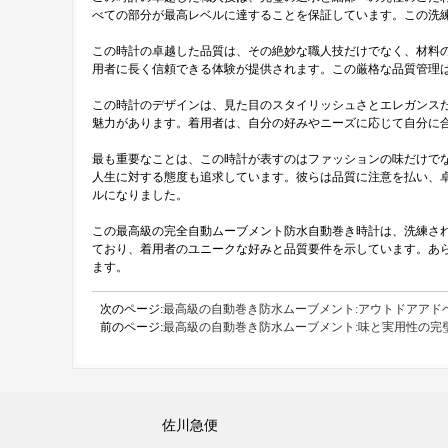
べての部分が最高レベルに達することを保証しています。この洗
この時計の卓越した品質は、その絶妙な職人技だけでなく、材料
用者に長く信頼できる体験が提供されます。この厳格な品質管理
この時計のデザインは、見た目のスタイリッシュさとエレガンス
魅力があります。着用者は、自分の好みやニーズに応じて自分に
最も重要なことは、この時計が表すのはファッションの味だけで
人生に対する態度も追求しています。彼らは品質に注意を払い、
ルになりました。
この最高級の完全自動ムーブメント防水自動巻き時計は、洗練さ
ており、着用者のユニークな好みと品質要件を示しています。あ
ます。
次のページ:
最高級の自動巻き防水ムーブメント:アウトドアアド
前のページ:
最高級の自動巻き防水ムーブメント:味と実用性の完
佐川急便