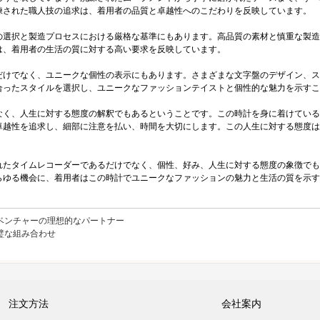
練された職人技の追求は、着用者の品質と卓越性へのこだわりを反映しています。
の選択と製造プロセスにおける厳格な基準にもあります。高品質の素材と慎重な製造
は、着用者の生活の質に対する高い要求を反映しています。
だけでなく、ユニークな個性の表示にもあります。さまざまな文字盤のデザイン、ス
合ったスタイルを選択し、ユニークなファッションテイストと個性的な魅力を示すこ
なく、人生に対する態度の解釈でもあるということです。この時計を身に着けている
卓越性を追求し、細部に注意を払い、時間を大切にします。この人生に対する態度は
れたタイムレコーダーであるだけでなく、個性、好み、人生に対する態度の象徴でも
らゆる機会に、着用者はこの時計でユニークなファッションの魅力と生活の質を示す
ベンチャーの理想的なパートナー
璧な組み合わせ
注文方法
会社案内