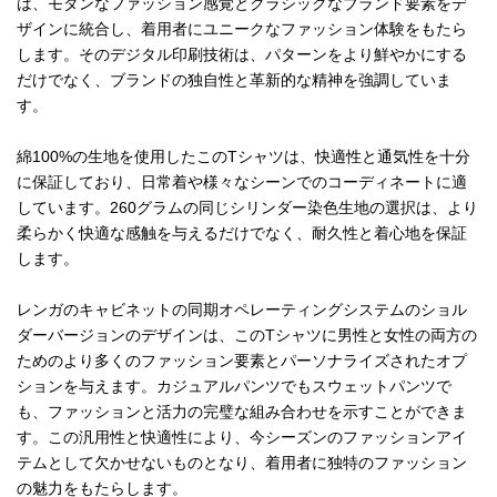
は、モダンなファッション感覚とクラシックなブランド要素をデ
ザインに統合し、着用者にユニークなファッション体験をもたら
します。そのデジタル印刷技術は、パターンをより鮮やかにする
だけでなく、ブランドの独自性と革新的な精神を強調していま
す。
綿100%の生地を使用したこのTシャツは、快適性と通気性を十分
に保証しており、日常着や様々なシーンでのコーディネートに適
しています。260グラムの同じシリンダー染色生地の選択は、より
柔らかく快適な感触を与えるだけでなく、耐久性と着心地を保証
します。
レンガのキャビネットの同期オペレーティングシステムのショル
ダーバージョンのデザインは、このTシャツに男性と女性の両方の
ためのより多くのファッション要素とパーソナライズされたオプ
ションを与えます。カジュアルパンツでもスウェットパンツで
も、ファッションと活力の完璧な組み合わせを示すことができま
す。この汎用性と快適性により、今シーズンのファッションアイ
テムとして欠かせないものとなり、着用者に独特のファッション
の魅力をもたらします。